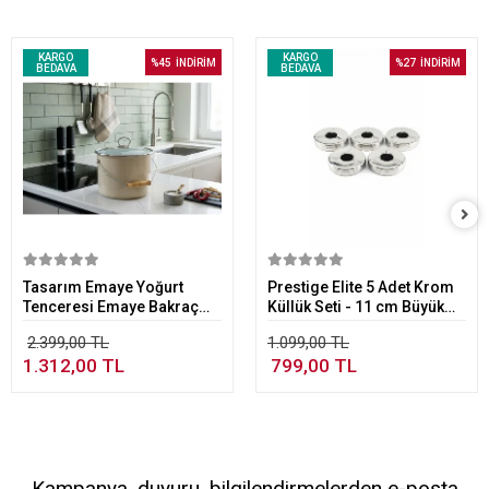
KARGO
KARGO
%45
İNDİRİM
%27
İNDİRİM
BEDAVA
BEDAVA
Sepete Ekle
Sepete Ekle
Tasarım Emaye Yoğurt
Prestige Elite 5 Adet Krom
Tenceresi Emaye Bakraç
Küllük Seti - 11 cm Büyük
20cm 5,25 lt Bej
Boy Paslanmaz Çelik Küllük
2.399,00 TL
1.099,00 TL
1.312,00 TL
799,00 TL
Kampanya, duyuru, bilgilendirmelerden e-posta