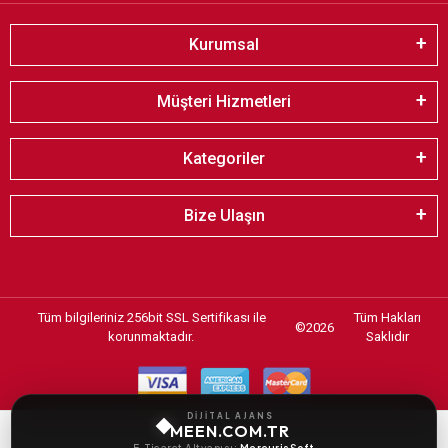
Kurumsal
Müşteri Hizmetleri
Kategoriler
Bize Ulaşın
Tüm bilgileriniz 256bit SSL Sertifikası ile
Tüm Hakları
©
2026
korunmaktadır.
Saklıdır
DİJİTAL AJANS
MEEN.COM.TR
E-Ticaret Altyapısı:
MercurisSoft