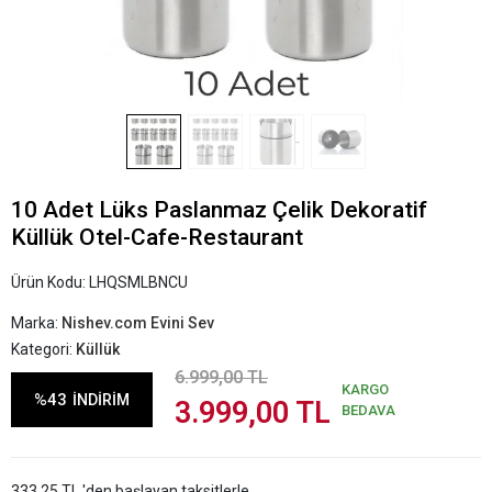
10 Adet Lüks Paslanmaz Çelik Dekoratif
Küllük Otel-Cafe-Restaurant
Ürün Kodu:
LHQSMLBNCU
Marka:
Nishev.com Evini Sev
Kategori:
Küllük
6.999,00 TL
KARGO
%43
İNDİRİM
3.999,00 TL
BEDAVA
333,25 TL 'den başlayan taksitlerle