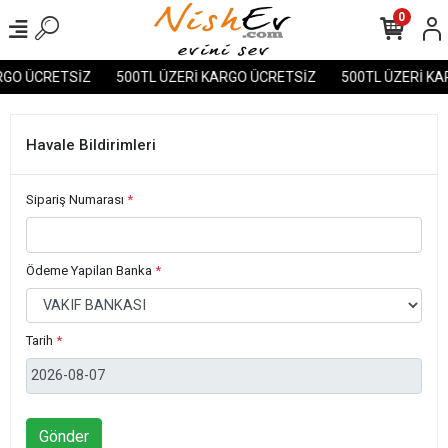
0
RGO ÜCRETSİZ
500TL ÜZERİ KARGO ÜCRETSİZ
500TL ÜZERİ KA
Havale Bildirimleri
Sipariş Numarası
*
Ödeme Yapilan Banka
*
Tarih
*
Gönder