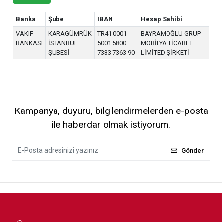
Banka
Şube
IBAN
Hesap Sahibi
VAKIF
KARAGÜMRÜK
TR41 0001
BAYRAMOĞLU GRUP
BANKASI
İSTANBUL
5001 5800
MOBİLYA TİCARET
ŞUBESİ
7333 7363 90
LİMİTED ŞİRKETİ
Kampanya, duyuru, bilgilendirmelerden e-posta
ile haberdar olmak istiyorum.
Gönder