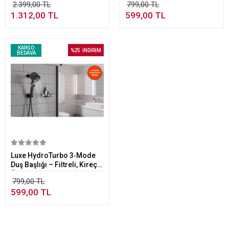
2.399,00 TL
799,00 TL
Basınçlı M
1.312,00 TL
599,00 TL
KARGO
%25
İNDİRİM
BEDAVA
Sepete Ekle
Luxe HydroTurbo 3‑Mode
Duş Başlığı – Filtreli, Kireç
Önleyici, Yüksek Basınçlı
799,00 TL
Masaj
599,00 TL