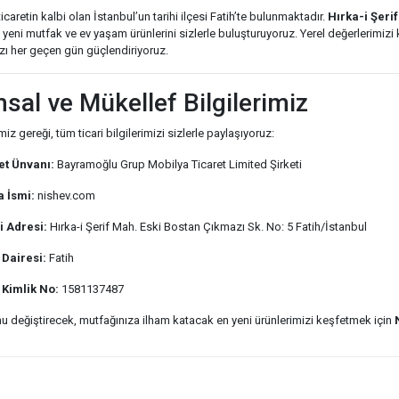
caretin kalbi olan İstanbul’un tarihi ilçesi Fatih’te bulunmaktadır.
Hırka-i Şeri
 yeni mutfak ve ev yaşam ürünlerini sizlerle buluşturuyoruz. Yerel değerlerimiz
ızı her geçen gün güçlendiriyoruz.
sal ve Mükellef Bilgilerimiz
miz gereği, tüm ticari bilgilerimizi sizlerle paylaşıyoruz:
et Ünvanı:
Bayramoğlu Grup Mobilya Ticaret Limited Şirketi
 İsmi:
nishev.com
i Adresi:
Hırka-i Şerif Mah. Eski Bostan Çıkmazı Sk. No: 5 Fatih/İstanbul
 Dairesi:
Fatih
 Kimlik No:
1581137487
nu değiştirecek, mutfağınıza ilham katacak en yeni ürünlerimizi keşfetmek için