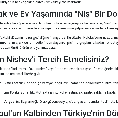
Türkiye’nin her köşesine estetik ve kaliteyi taşımaktadır.
ak ve Ev Yaşamında "Niş" Bir D
 anlaşılacağı üzere, sıradan olanın ötesine geçmeyi ve her eve özel, "niş" ç
suarları
kategorilerinde sunduğumuz geniş ürün yelpazesiyle, sadece birer eşy
tfaktaki düzenin huzur getirdiğine inanıyoruz. Bu yüzden koleksiyonumuzda; 
ımcılarına
, şık sunum setlerinden dayanıklı pişirme gruplarına kadar her detayı 
e uzun ömürlü ürünlerle yanınızdayız.
 Nishev’i Tercih Etmelisiniz?
rında "kaliteli mutfak ürünleri" veya "modern ev dekorasyonu" dendiğinde akla 
rrı ise üç temel ilkede gizli:
lük ve Estetik:
Sadece işe yarayan değil, aynı zamanda dekorasyonunuzu tam
mum Fonksiyonellik:
Mutfakta işinizi kolaylaştıracak, pratik saklama kapları 
li Alışveriş:
Bayramoğlu Grup güvencesiyle, sipariş aşamasından teslimata kad
bul’un Kalbinden Türkiye’nin Dö