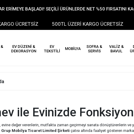
R ERİMEYE BAŞLADI! SEÇİLİ ÜRÜNLERDE NET %50 FIRSATINI K
RGO ÜCRETSİZ
500TL ÜZERİ KARGO ÜCRETSİZ
 &
EV DÜZENİ &
EV
SOFRA &
VALİZ &
MOBİLYA
DEKORASYON
TEKSTİLİ
SERVİS
BAVUL
Ü
da
ev ile Evinizde Fonksiyon
, evine değer verenlerin, mutfakta zaman geçirmeyi sanata dönüştürenlerin ve 
Grup Mobilya Ticaret Limited Şirketi
çatısı altında faaliyet gösteren markam