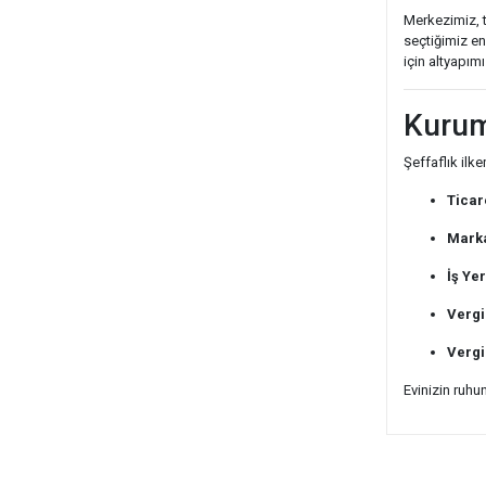
Merkezimiz, ti
seçtiğimiz en
için altyapım
Kurum
Şeffaflık ilke
Ticar
Marka
İş Yer
Vergi
Vergi
Evinizin ruhu