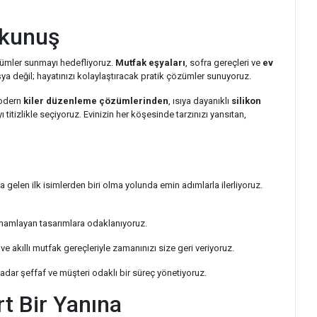
okunuş
özümler sunmayı hedefliyoruz.
Mutfak eşyaları
, sofra gereçleri ve
ev
a değil; hayatınızı kolaylaştıracak pratik çözümler sunuyoruz.
modern
kiler düzenleme çözümlerinden
, ısıya dayanıklı
silikon
titizlikle seçiyoruz. Evinizin her köşesinde tarzınızı yansıtan,
gelen ilk isimlerden biri olma yolunda emin adımlarla ilerliyoruz.
amlayan tasarımlara odaklanıyoruz.
ve akıllı mutfak gereçleriyle zamanınızı size geri veriyoruz.
ar şeffaf ve müşteri odaklı bir süreç yönetiyoruz.
rt Bir Yanına