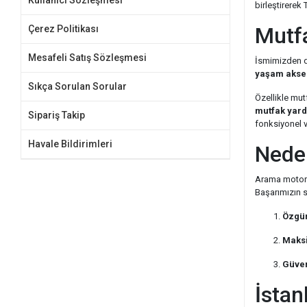
Kullanıcı Sözleşmesi
birleştirerek 
Mutf
Çerez Politikası
Mesafeli Satış Sözleşmesi
İsmimizden de
yaşam akse
Sıkça Sorulan Sorular
Özellikle mu
mutfak yard
Sipariş Takip
fonksiyonel v
Havale Bildirimleri
Neden
Arama motorla
Başarımızın sı
Özgün
Maksi
Güven
İstan