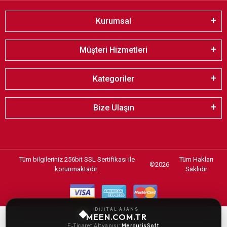
Kurumsal
Müşteri Hizmetleri
Kategoriler
Bize Ulaşın
Tüm bilgileriniz 256bit SSL Sertifikası ile
Tüm Hakları
©
2026
korunmaktadır.
Saklıdır
DİJİTAL AJANS
MEEN.COM.TR
E-Ticaret Altyapısı:
MercurisSoft