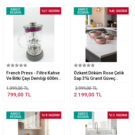
KARGO
KARGO
%27
İNDİRİM
%45
İNDİRİM
BEDAVA
BEDAVA
Sepete Ekle
Sepete Ekle
French Press - Filtre Kahve
Özkent Döküm Rose Çelik
Ve Bitki Çayı Demliği 600ml
Sap 3'lü Granit Güveç
Gri
Tencere Set
1.099,00 TL
3.999,00 TL
799,00 TL
2.199,00 TL
KARGO
KARGO
%18
İNDİRİM
%13
İNDİRİM
BEDAVA
BEDAVA