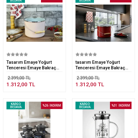
BEDAVA
BEDAVA
Sepete Ekle
Sepete Ekle
Tasarım Emaye Yoğurt
tasarım Emaye Yoğurt
Tenceresi Emaye Bakraç
Tenceresi Emaye Bakraç
20cm 5,25 lt Pembe
20cm 5,25 lt Kırmızı
2.399,00 TL
2.399,00 TL
1.312,00 TL
1.312,00 TL
KARGO
KARGO
%26
İNDİRİM
%31
İNDİRİM
BEDAVA
BEDAVA