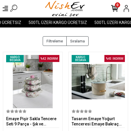
0
ÜCRETSİZ
500TL ÜZERİ KARGO ÜCRETSİZ
500TL ÜZERİ KARGO 
Filtreleme
Sıralama
KARGO
KARGO
%42
İNDİRİM
%45
İNDİRİM
BEDAVA
BEDAVA
Sepete Ekle
Sepete Ekle
Emaye Pişir Sakla Tencere
Tasarım Emaye Yoğurt
Seti 9 Parça - Şık ve
Tenceresi Emaye Bakraç
Fonksiyonel Mutfak Seti
20cm 5,25 lt Bej