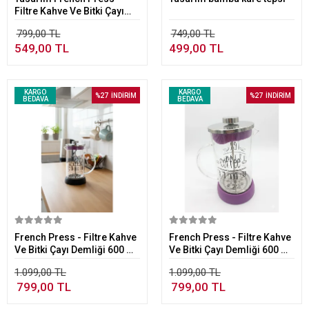
Filtre Kahve Ve Bitki Çayı
Demliği 350 ml Siyah
799,00 TL
749,00 TL
549,00 TL
499,00 TL
KARGO
KARGO
%27
İNDİRİM
%27
İNDİRİM
BEDAVA
BEDAVA
Sepete Ekle
Sepete Ekle
French Press - Filtre Kahve
French Press - Filtre Kahve
Ve Bitki Çayı Demliği 600 ml
Ve Bitki Çayı Demliği 600 ml
Siyah
Mor
1.099,00 TL
1.099,00 TL
799,00 TL
799,00 TL