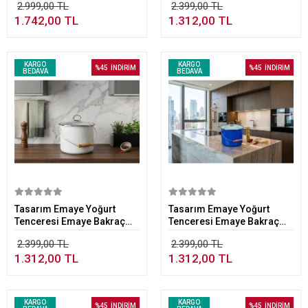
2.999,00 TL
2.399,00 TL
1.742,00 TL
1.312,00 TL
KARGO
KARGO
%45
İNDİRİM
%45
İNDİRİM
BEDAVA
BEDAVA
Sepete Ekle
Sepete Ekle
Tasarım Emaye Yoğurt
Tasarım Emaye Yoğurt
Tenceresi Emaye Bakraç
Tenceresi Emaye Bakraç
20cm 5,25 lt Beyaz
20cm 5,25 lt Mavi
2.399,00 TL
2.399,00 TL
1.312,00 TL
1.312,00 TL
KARGO
KARGO
%45
İNDİRİM
%45
İNDİRİM