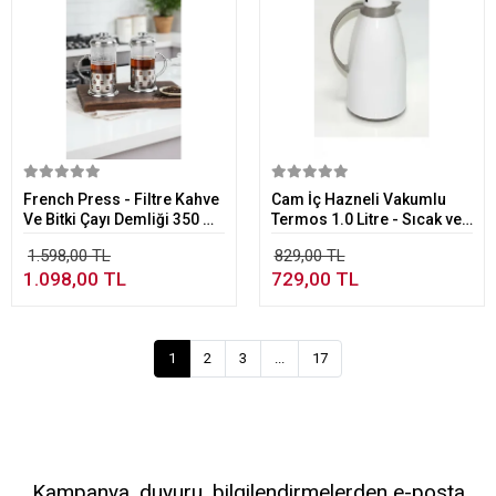
Sepete Ekle
Sepete Ekle
French Press - Filtre Kahve
Cam İç Hazneli Vakumlu
Ve Bitki Çayı Demliği 350 ml
Termos 1.0 Litre - Sıcak ve
2-adet
Soğuk Tutucu beyaz
1.598,00 TL
829,00 TL
1.098,00 TL
729,00 TL
1
2
3
...
17
Kampanya, duyuru, bilgilendirmelerden e-posta