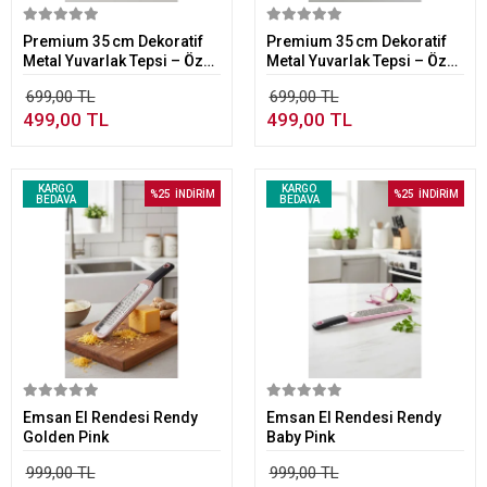
Sepete Ekle
Sepete Ekle
Premium 35 cm Dekoratif
Premium 35 cm Dekoratif
Metal Yuvarlak Tepsi – Özel
Metal Yuvarlak Tepsi – Özel
Tasarım
Tasarım
699,00 TL
699,00 TL
499,00 TL
499,00 TL
KARGO
KARGO
%25
İNDİRİM
%25
İNDİRİM
BEDAVA
BEDAVA
Sepete Ekle
Sepete Ekle
Emsan El Rendesi Rendy
Emsan El Rendesi Rendy
Golden Pink
Baby Pink
999,00 TL
999,00 TL