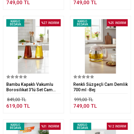
749,00 TL
749,00 TL
KARGO
KARGO
%27
İNDİRİM
%25
İNDİRİM
BEDAVA
BEDAVA
Sepete Ekle
Sepete Ekle
Bambu Kapaklı Vakumlu
Renkli Süzgeçli Cam Demlik
Borosilikat 3'lü Set Cam
700 ml -Bej
yağdanlık set Yağlık Sirkelik
849,00 TL
999,00 TL
Bambu Altlık
619,00 TL
749,00 TL
KARGO
KARGO
%31
İNDİRİM
%12
İNDİRİM
BEDAVA
BEDAVA