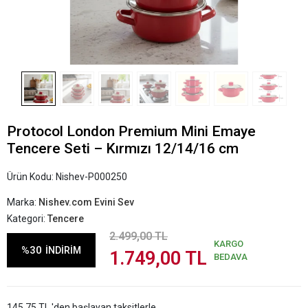
Protocol London Premium Mini Emaye
Tencere Seti – Kırmızı 12/14/16 cm
Ürün Kodu:
Nishev-P000250
Marka:
Nishev.com Evini Sev
Kategori:
Tencere
2.499,00 TL
KARGO
%30
İNDİRİM
1.749,00 TL
BEDAVA
145,75 TL 'den başlayan taksitlerle