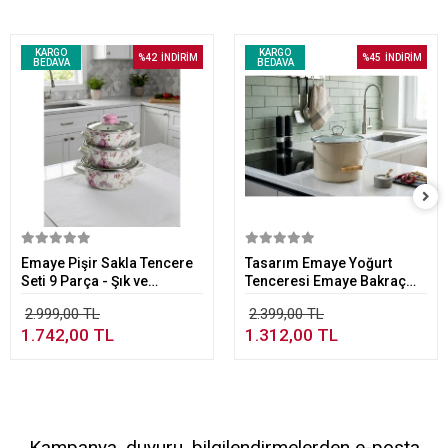
KARGO
KARGO
%42
İNDİRİM
%45
İNDİRİM
BEDAVA
BEDAVA
Sepete Ekle
Sepete Ekle
Emaye Pişir Sakla Tencere
Tasarım Emaye Yoğurt
Seti 9 Parça - Şık ve
Tenceresi Emaye Bakraç
Fonksiyonel Mutfak Seti
20cm 5,25 lt Bej
2.999,00 TL
2.399,00 TL
1.742,00 TL
1.312,00 TL
Kampanya, duyuru, bilgilendirmelerden e-posta