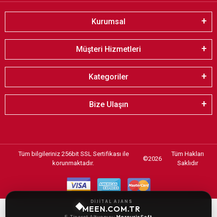
Kurumsal
Müşteri Hizmetleri
Kategoriler
Bize Ulaşın
Tüm bilgileriniz 256bit SSL Sertifikası ile
Tüm Hakları
©
2026
korunmaktadır.
Saklıdır
DİJİTAL AJANS
MEEN.COM.TR
E-Ticaret Altyapısı:
MercurisSoft