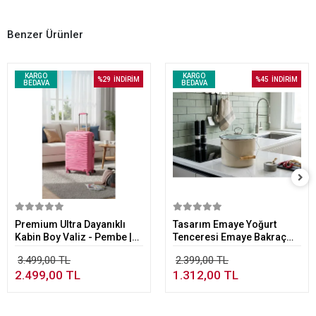
Benzer Ürünler
KARGO
KARGO
%29
İNDİRİM
%45
İNDİRİM
BEDAVA
BEDAVA
Sepete Ekle
Sepete Ekle
Premium Ultra Dayanıklı
Tasarım Emaye Yoğurt
Kabin Boy Valiz - Pembe |
Tenceresi Emaye Bakraç
%100 Saf PP Kırılmaz
20cm 5,25 lt Bej
3.499,00 TL
2.399,00 TL
2.499,00 TL
1.312,00 TL