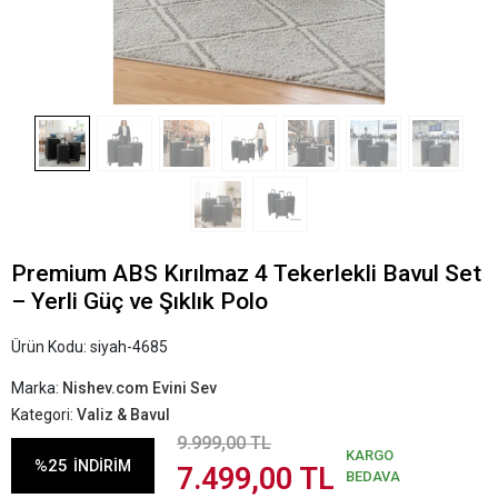
Premium ABS Kırılmaz 4 Tekerlekli Bavul Set
– Yerli Güç ve Şıklık Polo
Ürün Kodu:
siyah-4685
Marka:
Nishev.com Evini Sev
Kategori:
Valiz & Bavul
9.999,00 TL
KARGO
%25
İNDİRİM
7.499,00 TL
BEDAVA