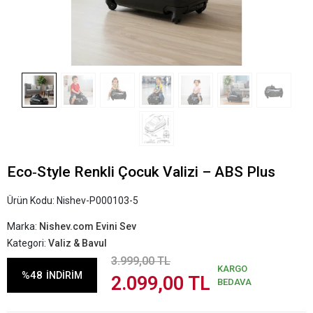
Eco‑Style Renkli Çocuk Valizi – ABS Plus
Ürün Kodu:
Nishev-P000103-5
Marka:
Nishev.com Evini Sev
Kategori:
Valiz & Bavul
3.999,00 TL
KARGO
%48
İNDİRİM
2.099,00 TL
BEDAVA