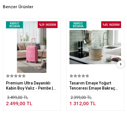
Benzer Ürünler
KARGO
KARGO
%29
İNDİRİM
%45
İNDİRİM
BEDAVA
BEDAVA
Sepete Ekle
Sepete Ekle
Premium Ultra Dayanıklı
Tasarım Emaye Yoğurt
Kabin Boy Valiz - Pembe |
Tenceresi Emaye Bakraç
%100 Saf PP Kırılmaz
20cm 5,25 lt Bej
3.499,00 TL
2.399,00 TL
2.499,00 TL
1.312,00 TL