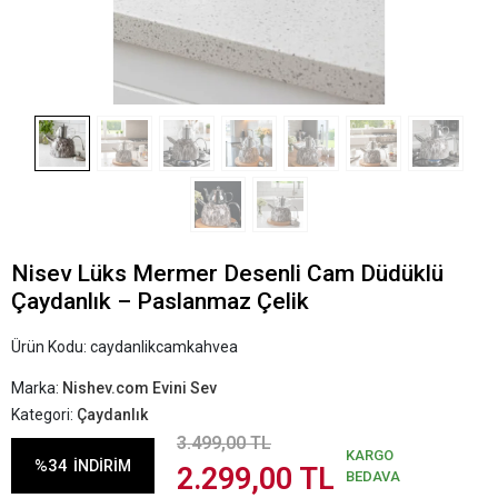
Nisev Lüks Mermer Desenli Cam Düdüklü
Çaydanlık – Paslanmaz Çelik
Ürün Kodu:
caydanlikcamkahvea
Marka:
Nishev.com Evini Sev
Kategori:
Çaydanlık
3.499,00 TL
KARGO
%34
İNDİRİM
2.299,00 TL
BEDAVA