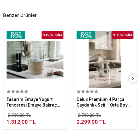
Benzer Ürünler
KARGO
KARGO
%45
İNDİRİM
%18
İNDİRİM
BEDAVA
BEDAVA
Sepete Ekle
Sepete Ekle
Tasarım Emaye Yoğurt
Delux Premium 4 Parça
Tenceresi Emaye Bakraç
Çaydanlık Seti – Orta Boy
20cm 5,25 lt Bej
Platin
2.399,00 TL
2.799,00 TL
1.312,00 TL
2.299,00 TL