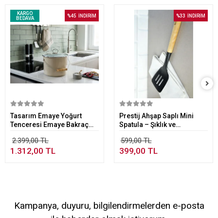
KARGO
%45
İNDİRİM
%33
İNDİRİM
BEDAVA
Sepete Ekle
Sepete Ekle
Tasarım Emaye Yoğurt
Prestij Ahşap Saplı Mini
Tenceresi Emaye Bakraç
Spatula – Şıklık ve
20cm 5,25 lt Bej
Dayanıklılık
2.399,00 TL
599,00 TL
1.312,00 TL
399,00 TL
Kampanya, duyuru, bilgilendirmelerden e-posta