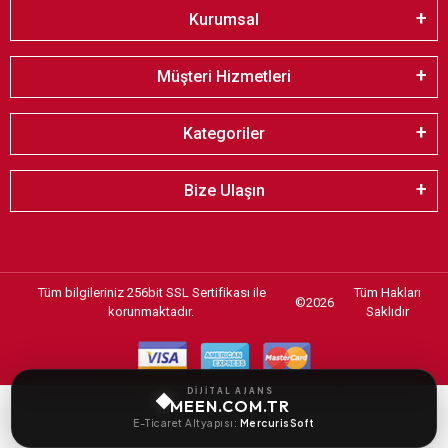
Kurumsal
Müşteri Hizmetleri
Kategoriler
Bize Ulaşın
Tüm bilgileriniz 256bit SSL Sertifikası ile
Tüm Hakları
©
2026
korunmaktadır.
Saklıdır
DİJİTAL AJANS
MEEN.COM.TR
E-Ticaret Altyapısı:
MercurisSoft