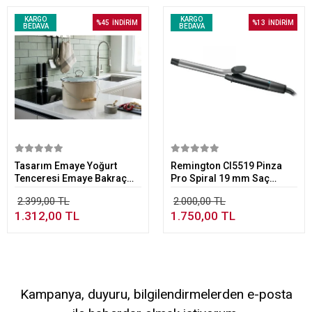
KARGO
KARGO
%45
İNDİRİM
%13
İNDİRİM
BEDAVA
BEDAVA
Sepete Ekle
Sepete Ekle
Tasarım Emaye Yoğurt
Remington CI5519 Pinza
Tenceresi Emaye Bakraç
Pro Spiral 19 mm Saç
20cm 5,25 lt Bej
Maşası
2.399,00 TL
2.000,00 TL
1.312,00 TL
1.750,00 TL
Kampanya, duyuru, bilgilendirmelerden e-posta