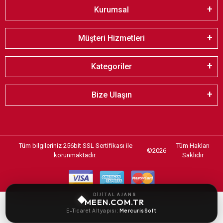
Kurumsal
Müşteri Hizmetleri
Kategoriler
Bize Ulaşın
Tüm bilgileriniz 256bit SSL Sertifikası ile
Tüm Hakları
©
2026
korunmaktadır.
Saklıdır
DİJİTAL AJANS
MEEN.COM.TR
E-Ticaret Altyapısı:
MercurisSoft