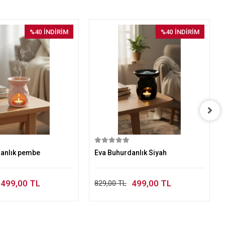
%40
İNDİRİM
%40
İNDİRİM
Sepete Ekle
Sepete Ekle
danlık pembe
Eva Buhurdanlık Siyah
499,00 TL
499,00 TL
829,00 TL