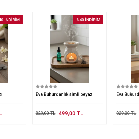
40
İNDİRİM
%40
İNDİRİM
kle
Sepete Ekle
zı
Eva Buhurdanlık simli beyaz
Eva Buhur
L
499,00 TL
829,00 TL
829,00 TL