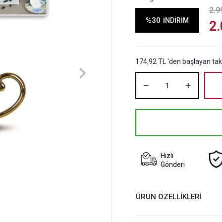
2.9
%30
İNDİRİM
2.
174,92 TL 'den başlayan taks
Hızlı
Gönderi
ÜRÜN ÖZELLİKLERİ