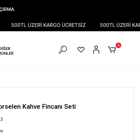
AÇIRMA.
500TL ÜZERİ KARGO ÜCRETSİZ
500TL ÜZERİ KARGO
0
DİĞER
RÜNLER
Porselen Kahve Fincanı Seti
93
ev