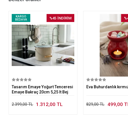
KARGO
%45
İNDİRİM
%
BEDAVA
Sepete Ekle
Sepete E
Tasarım Emaye Yoğurt Tenceresi
Eva Buhurdanlık kırmı
Emaye Bakraç 20cm 5,25 lt Bej
1.312,00 TL
499,00 T
2.399,00 TL
829,00 TL