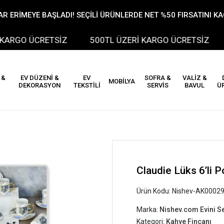
R ERİMEYE BAŞLADI! SEÇİLİ ÜRÜNLERDE NET %50 FIRSATINI K
RGO ÜCRETSİZ
500TL ÜZERİ KARGO ÜCRETSİZ
 &
EV DÜZENİ &
EV
SOFRA &
VALİZ &
MOBİLYA
DEKORASYON
TEKSTİLİ
SERVİS
BAVUL
Ü
Claudie Lüks 6’li 
Ürün Kodu:
Nishev-AK0002
Marka:
Nishev.com Evini S
Kategori:
Kahve Fincanı