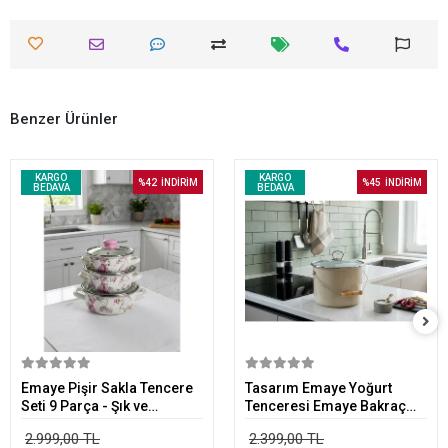
Benzer Ürünler
KARGO
KARGO
%42
İNDİRİM
%45
İNDİRİM
BEDAVA
BEDAVA
Sepete Ekle
Sepete Ekle
Emaye Pişir Sakla Tencere
Tasarım Emaye Yoğurt
Seti 9 Parça - Şık ve
Tenceresi Emaye Bakraç
Fonksiyonel Mutfak Seti
20cm 5,25 lt Bej
2.999,00 TL
2.399,00 TL