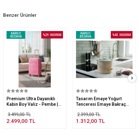
Benzer Ürünler
KARGO
KARGO
%29
İNDİRİM
%45
İNDİRİM
BEDAVA
BEDAVA
Sepete Ekle
Sepete Ekle
Premium Ultra Dayanıklı
Tasarım Emaye Yoğurt
Kabin Boy Valiz - Pembe |
Tenceresi Emaye Bakraç
%100 Saf PP Kırılmaz
20cm 5,25 lt Bej
3.499,00 TL
2.399,00 TL
2.499,00 TL
1.312,00 TL