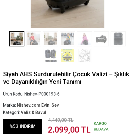
Siyah ABS Sürdürülebilir Çocuk Valizi – Şıklık
ve Dayanıklılığın Yeni Tanımı
Ürün Kodu:
Nishev-P000193-6
Marka:
Nishev.com Evini Sev
Kategori:
Valiz & Bavul
4.449,00 TL
KARGO
%53
İNDİRİM
2.099,00 TL
BEDAVA