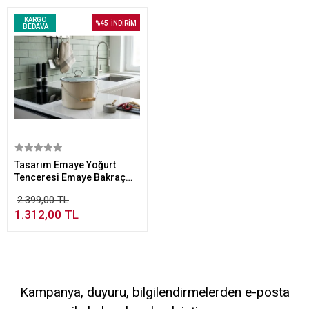
KARGO
%45
İNDİRİM
BEDAVA
Sepete Ekle
Tasarım Emaye Yoğurt
Tenceresi Emaye Bakraç
20cm 5,25 lt Bej
2.399,00 TL
1.312,00 TL
Kampanya, duyuru, bilgilendirmelerden e-posta