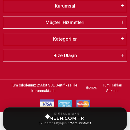
Kurumsal
Müşteri Hizmetleri
Kategoriler
Bize Ulaşın
Tüm bilgileriniz 256bit SSL Sertifikası ile
Tüm Hakları
©
2026
korunmaktadır.
Saklıdır
DİJİTAL AJANS
MEEN.COM.TR
E-Ticaret Altyapısı:
MercurisSoft