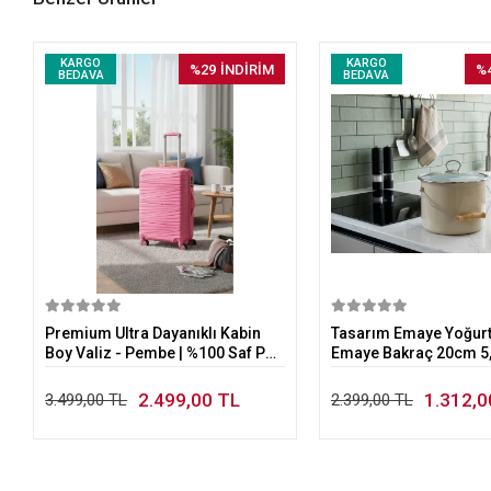
KARGO
KARGO
%29
İNDİRİM
%
BEDAVA
BEDAVA
Sepete Ekle
Sepete E
Premium Ultra Dayanıklı Kabin
Tasarım Emaye Yoğurt
Boy Valiz - Pembe | %100 Saf PP
Emaye Bakraç 20cm 5,2
Kırılmaz
2.499,00 TL
1.312,0
3.499,00 TL
2.399,00 TL