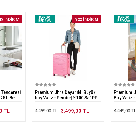
KARGO
KARGO
45
İNDİRİM
%22
İNDİRİM
BEDAVA
BEDAVA
kle
Sepete Ekle
 Tenceresi
Premium Ultra Dayanıklı Büyük
Premium Ul
5 lt Bej
boy Valiz - Pembe| %100 Saf PP
Boy Valiz -
Kırılmaz
0 TL
3.499,00 TL
4.499,00 TL
4.449,00 T