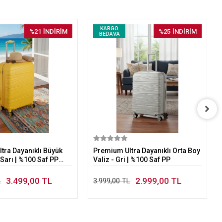
KARGO
%21
İNDİRİM
%25
İNDİRİM
BEDAVA
Sepete Ekle
Sepete Ekle
tra Dayanıklı Büyük
Premium Ultra Dayanıklı Orta Boy
 Sarı | %100 Saf PP
Valiz - Gri | %100 Saf PP
3.499,00 TL
2.999,00 TL
L
3.999,00 TL