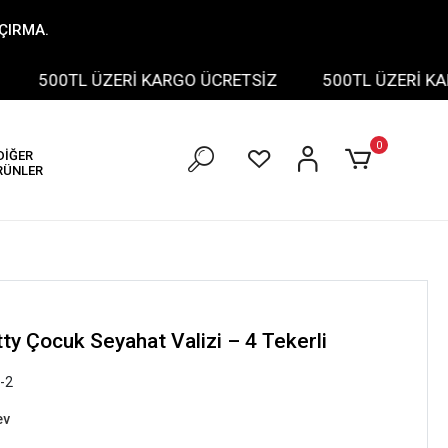
AÇIRMA.
500TL ÜZERİ KARGO ÜCRETSİZ
500TL ÜZERİ KARGO
0
DİĞER
RÜNLER
ty Çocuk Seyahat Valizi – 4 Tekerli
-2
ev