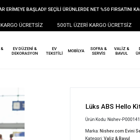
R ERİMEYE BAŞLADI! SEÇİLİ ÜRÜNLERDE NET %50 FIRSATINI K
GO ÜCRETSİZ
500TL ÜZERİ KARGO ÜCRETSİZ
 &
EV DÜZENİ &
EV
SOFRA &
VALİZ &
MOBİLYA
DEKORASYON
TEKSTİLİ
SERVİS
BAVUL
Ü
Lüks ABS Hello Kit
Ürün Kodu:
Nishev-P000141
Marka:
Nishev.com Evini S
Kategori:
Valiz & Bavul