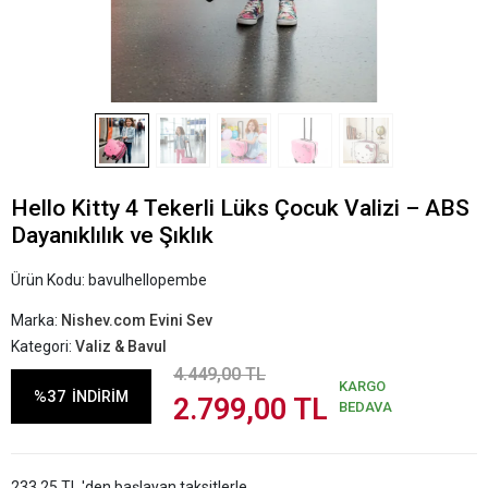
Hello Kitty 4 Tekerli Lüks Çocuk Valizi – ABS
Dayanıklılık ve Şıklık
Ürün Kodu:
bavulhellopembe
Marka:
Nishev.com Evini Sev
Kategori:
Valiz & Bavul
4.449,00 TL
KARGO
%37
İNDİRİM
2.799,00 TL
BEDAVA
233,25 TL 'den başlayan taksitlerle