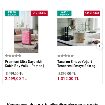
KARGO
KARGO
%29
İNDİRİM
%45
İNDİRİM
BEDAVA
BEDAVA
Sepete Ekle
Sepete Ekle
Premium Ultra Dayanıklı
Tasarım Emaye Yoğurt
Kabin Boy Valiz - Pembe |
Tenceresi Emaye Bakraç
%100 Saf PP Kırılmaz
20cm 5,25 lt Bej
3.499,00 TL
2.399,00 TL
2.499,00 TL
1.312,00 TL
Kampanya, duyuru, bilgilendirmelerden e-posta