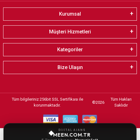
Kurumsal
Müşteri Hizmetleri
Kategoriler
Bize Ulaşın
Tüm bilgileriniz 256bit SSL Sertifikası ile
Tüm Hakları
©
2026
korunmaktadır.
Saklıdır
DİJİTAL AJANS
MEEN.COM.TR
E-Ticaret Altyapısı:
MercurisSoft