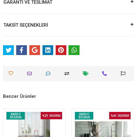
GARANTİ VE TESLİMAT
TAKSİT SEÇENEKLERİ
Benzer Ürünler
KARGO
KARGO
%29
İNDİRİM
%45
İNDİRİM
BEDAVA
BEDAVA