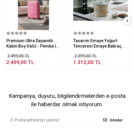
Sepete Ekle
Sepete Ekle
Premium Ultra Dayanıklı
Tasarım Emaye Yoğurt
Kabin Boy Valiz - Pembe |
Tenceresi Emaye Bakraç
%100 Saf PP Kırılmaz
20cm 5,25 lt Bej
3.499,00 TL
2.399,00 TL
2.499,00 TL
1.312,00 TL
Kampanya, duyuru, bilgilendirmelerden e-posta
ile haberdar olmak istiyorum.
Gönder