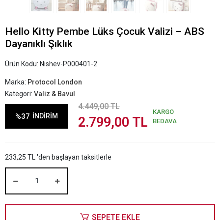
Hello Kitty Pembe Lüks Çocuk Valizi – ABS
Dayanıklı Şıklık
Ürün Kodu:
Nishev-P000401-2
Marka:
Protocol London
Kategori:
Valiz & Bavul
4.449,00 TL
KARGO
%37
İNDİRİM
2.799,00 TL
BEDAVA
233,25 TL 'den başlayan taksitlerle
SEPETE EKLE