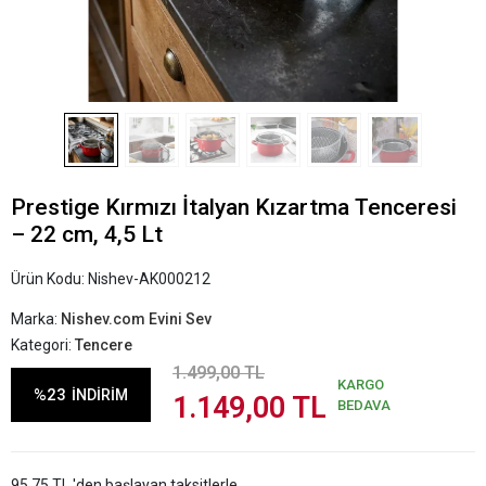
Prestige Kırmızı İtalyan Kızartma Tenceresi
– 22 cm, 4,5 Lt
Ürün Kodu:
Nishev-AK000212
Marka:
Nishev.com Evini Sev
Kategori:
Tencere
1.499,00 TL
KARGO
%23
İNDİRİM
1.149,00 TL
BEDAVA
95,75 TL 'den başlayan taksitlerle