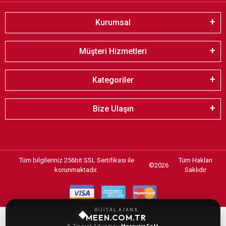
Kurumsal
Müşteri Hizmetleri
Kategoriler
Bize Ulaşın
Tüm bilgileriniz 256bit SSL Sertifikası ile
Tüm Hakları
©
2026
korunmaktadır.
Saklıdır
DİJİTAL AJANS
MEEN.COM.TR
E-Ticaret Altyapısı:
MercurisSoft