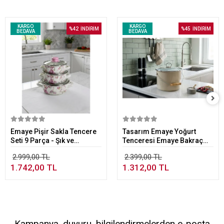
KARGO
KARGO
%42
İNDİRİM
%45
İNDİRİM
BEDAVA
BEDAVA
Sepete Ekle
Sepete Ekle
Emaye Pişir Sakla Tencere
Tasarım Emaye Yoğurt
Seti 9 Parça - Şık ve
Tenceresi Emaye Bakraç
Fonksiyonel Mutfak Seti
20cm 5,25 lt Bej
2.999,00 TL
2.399,00 TL
1.742,00 TL
1.312,00 TL
Kampanya, duyuru, bilgilendirmelerden e-posta