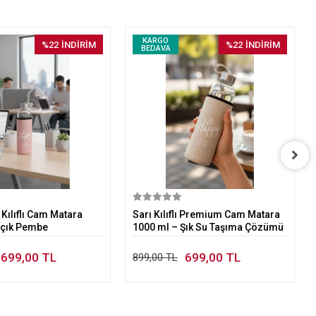
KARGO
%22
İNDİRİM
%22
İNDİRİM
BEDAVA
Sepete Ekle
Sepete Ekle
 Kılıflı Cam Matara
Sarı Kılıflı Premium Cam Matara
Açık Pembe
1000 ml – Şık Su Taşıma Çözümü
699,00 TL
699,00 TL
899,00 TL