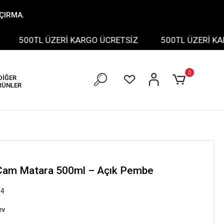
AÇIRMA.
500TL ÜZERİ KARGO ÜCRETSİZ
500TL ÜZERİ KARGO
0
DİĞER
RÜNLER
lı Cam Matara 500ml – Açık Pembe
64
ev