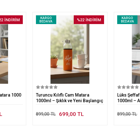
KARGO
KARGO
22
İNDİRİM
%22
İNDİRİM
BEDAVA
BEDAVA
kle
Sepete Ekle
atara 1000
Turuncu Kılıflı Cam Matara
Lüks Şeffaf
1000ml – Şıklık ve Yeni Başlangıç
1000ml – 
L
699,00 TL
899,00 TL
899,00 TL