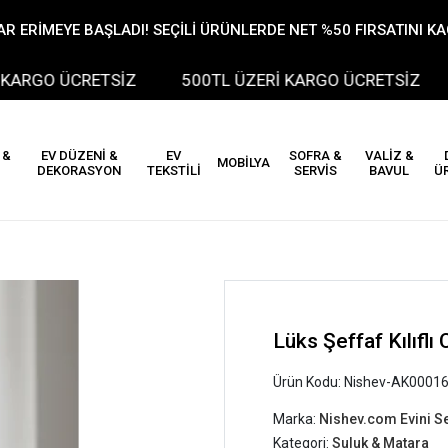
R ERİMEYE BAŞLADI! SEÇİLİ ÜRÜNLERDE NET %50 FIRSATINI K
GO ÜCRETSİZ
500TL ÜZERİ KARGO ÜCRETSİZ
 &
EV DÜZENİ &
EV
SOFRA &
VALİZ &
MOBİLYA
DEKORASYON
TEKSTİLİ
SERVİS
BAVUL
Ü
Lüks Şeffaf Kılıf
Ürün Kodu:
Nishev-AK0001
Marka:
Nishev.com Evini S
Kategori:
Suluk & Matara