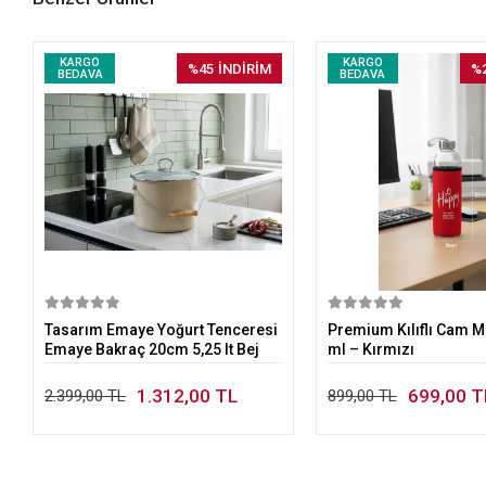
KARGO
KARGO
%45
İNDİRİM
%
BEDAVA
BEDAVA
Sepete Ekle
Sepete E
Tasarım Emaye Yoğurt Tenceresi
Premium Kılıflı Cam M
Emaye Bakraç 20cm 5,25 lt Bej
ml – Kırmızı
1.312,00 TL
699,00 T
2.399,00 TL
899,00 TL