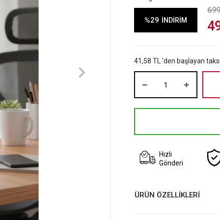
699
%29
İNDİRİM
4
41,58 TL 'den başlayan taksi
Hızlı
Gönderi
ÜRÜN ÖZELLİKLERİ