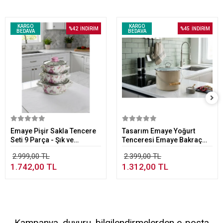
KARGO
KARGO
%42
İNDİRİM
%45
İNDİRİM
BEDAVA
BEDAVA
Sepete Ekle
Sepete Ekle
Emaye Pişir Sakla Tencere
Tasarım Emaye Yoğurt
Seti 9 Parça - Şık ve
Tenceresi Emaye Bakraç
Fonksiyonel Mutfak Seti
20cm 5,25 lt Bej
2.999,00 TL
2.399,00 TL
1.742,00 TL
1.312,00 TL
Kampanya, duyuru, bilgilendirmelerden e-posta