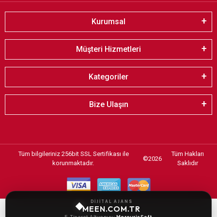
Kurumsal
Müşteri Hizmetleri
Kategoriler
Bize Ulaşın
Tüm bilgileriniz 256bit SSL Sertifikası ile
Tüm Hakları
©
2026
korunmaktadır.
Saklıdır
DİJİTAL AJANS
MEEN.COM.TR
E-Ticaret Altyapısı:
MercurisSoft