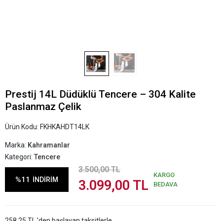
Prestij 14L Düdüklü Tencere – 304 Kalite
Paslanmaz Çelik
Ürün Kodu:
FKHKAHDT14LK
Marka:
Kahramanlar
Kategori:
Tencere
3.500,00 TL
KARGO
%11
İNDİRİM
3.099,00 TL
BEDAVA
258,25 TL 'den başlayan taksitlerle