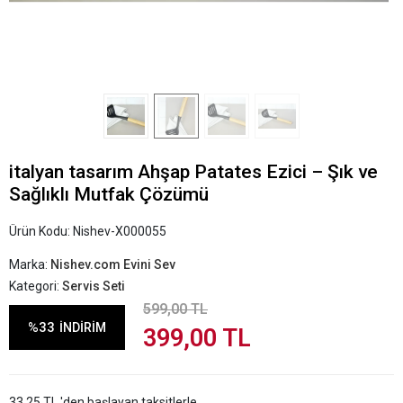
italyan tasarım Ahşap Patates Ezici – Şık ve
Sağlıklı Mutfak Çözümü
Ürün Kodu:
Nishev-X000055
Marka:
Nishev.com Evini Sev
Kategori:
Servis Seti
599,00 TL
%33
İNDİRİM
399,00 TL
33,25 TL 'den başlayan taksitlerle