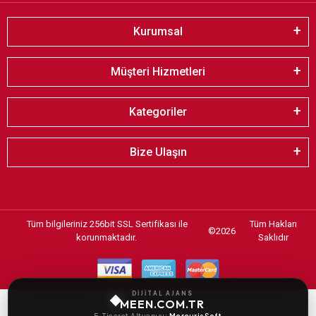
Kurumsal
Müşteri Hizmetleri
Kategoriler
Bize Ulaşın
Tüm bilgileriniz 256bit SSL Sertifikası ile
Tüm Hakları
©
2026
korunmaktadır.
Saklıdır
DİJİTAL AJANS
MEEN.COM.TR
E-Ticaret Altyapısı:
MercurisSoft