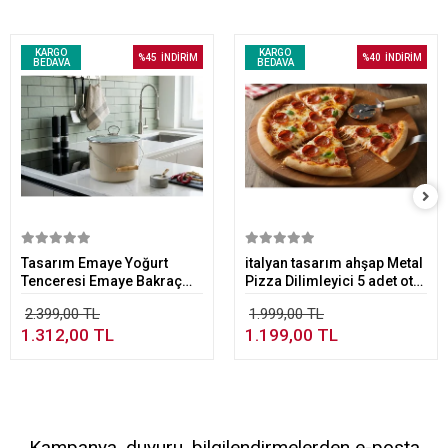
KARGO
KARGO
%45
İNDİRİM
%40
İNDİRİM
BEDAVA
BEDAVA
Sepete Ekle
Sepete Ekle
Tasarım Emaye Yoğurt
italyan tasarım ahşap Metal
Tenceresi Emaye Bakraç
Pizza Dilimleyici 5 adet otel
20cm 5,25 lt Bej
resteurant cafe
2.399,00 TL
1.999,00 TL
1.312,00 TL
1.199,00 TL
Kampanya, duyuru, bilgilendirmelerden e-posta