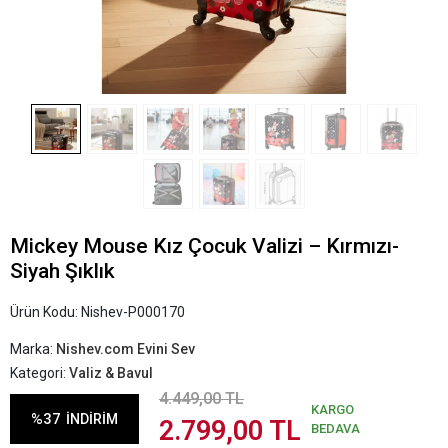
Mickey Mouse Kız Çocuk Valizi – Kırmızı-
Siyah Şıklık
Ürün Kodu:
Nishev-P000170
Marka:
Nishev.com Evini Sev
Kategori:
Valiz & Bavul
4.449,00 TL
KARGO
%37
İNDİRİM
2.799,00 TL
BEDAVA