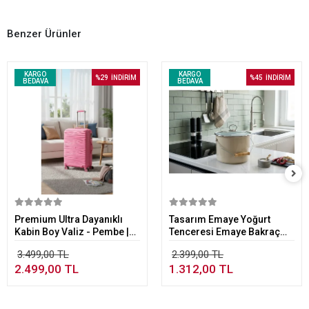
Benzer Ürünler
KARGO
KARGO
%29
İNDİRİM
%45
İNDİRİM
BEDAVA
BEDAVA
Sepete Ekle
Sepete Ekle
Premium Ultra Dayanıklı
Tasarım Emaye Yoğurt
Kabin Boy Valiz - Pembe |
Tenceresi Emaye Bakraç
%100 Saf PP Kırılmaz
20cm 5,25 lt Bej
3.499,00 TL
2.399,00 TL
2.499,00 TL
1.312,00 TL