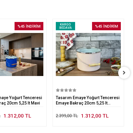
KARGO
%45
İNDİRİM
%45
İNDİRİM
BEDAVA
Sepete Ekle
Sepete Ekle
aye Yoğurt Tenceresi
Tasarım Emaye Yoğurt Tenceresi
aç 20cm 5,25 lt Mavi
Emaye Bakraç 20cm 5,25 lt
Pembe
1.312,00 TL
1.312,00 TL
L
2.399,00 TL