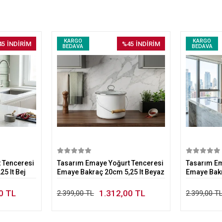
KARGO
KARGO
45
İNDİRİM
%45
İNDİRİM
BEDAVA
BEDAVA
kle
Sepete Ekle
 Tenceresi
Tasarım Emaye Yoğurt Tenceresi
Tasarım Em
5 lt Bej
Emaye Bakraç 20cm 5,25 lt Beyaz
Emaye Bakr
0 TL
1.312,00 TL
2.399,00 TL
2.399,00 T