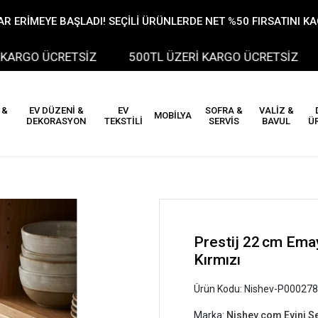
R ERİMEYE BAŞLADI! SEÇİLİ ÜRÜNLERDE NET %50 FIRSATINI K
GO ÜCRETSİZ
500TL ÜZERİ KARGO ÜCRETSİZ
 &
EV DÜZENİ &
EV
SOFRA &
VALİZ &
MOBİLYA
DEKORASYON
TEKSTİLİ
SERVİS
BAVUL
Ü
Prestij 22 cm Emay
Kırmızı
Ürün Kodu:
Nishev-P000278
Marka:
Nishev.com Evini S