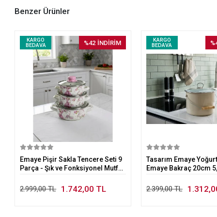
Benzer Ürünler
KARGO
KARGO
%42
İNDİRİM
%
BEDAVA
BEDAVA
Sepete Ekle
Sepete E
Emaye Pişir Sakla Tencere Seti 9
Tasarım Emaye Yoğurt
Parça - Şık ve Fonksiyonel Mutfak
Emaye Bakraç 20cm 5,2
Seti
1.742,00 TL
1.312,0
2.999,00 TL
2.399,00 TL