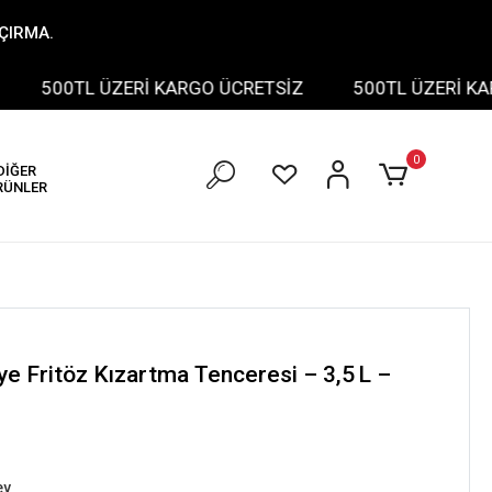
AÇIRMA.
500TL ÜZERİ KARGO ÜCRETSİZ
500TL ÜZERİ KARGO 
0
DİĞER
RÜNLER
e Fritöz Kızartma Tenceresi – 3,5 L –
ev