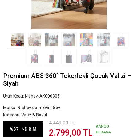
Premium ABS 360° Tekerlekli Çocuk Valizi –
Siyah
Ürün Kodu:
Nishev-AK000305
Marka:
Nishev.com Evini Sev
Kategori:
Valiz & Bavul
4.449,00 TL
KARGO
%37
İNDİRİM
2.799,00 TL
BEDAVA