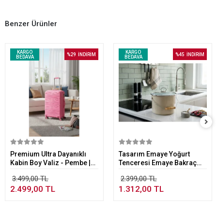
Benzer Ürünler
KARGO
KARGO
%29
İNDİRİM
%45
İNDİRİM
BEDAVA
BEDAVA
Sepete Ekle
Sepete Ekle
Premium Ultra Dayanıklı
Tasarım Emaye Yoğurt
Kabin Boy Valiz - Pembe |
Tenceresi Emaye Bakraç
%100 Saf PP Kırılmaz
20cm 5,25 lt Bej
3.499,00 TL
2.399,00 TL
2.499,00 TL
1.312,00 TL