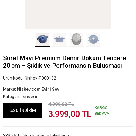
Sürel Mavi Premium Demir Döküm Tencere
20 cm – Şıklık ve Performansın Buluşması
Ürün Kodu:
Nishev-P000132
Marka:
Nishev.com Evini Sev
Kategori:
Tencere
4.999,00 TL
KARGO
%20
İNDİRİM
3.999,00 TL
BEDAVA
333,25 TL 'den başlayan taksitlerle