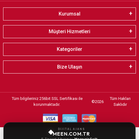
Kurumsal
Müşteri Hizmetleri
Kategoriler
Bize Ulaşın
Tüm bilgileriniz 256bit SSL Sertifikası ile
Tüm Hakları
©
2026
korunmaktadır.
Saklıdır
DİJİTAL AJANS
MEEN.COM.TR
E-Ticaret Altyapısı:
MercurisSoft