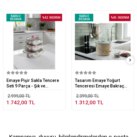
KARGO
KARGO
%42
İNDİRİM
%45
İNDİRİM
BEDAVA
BEDAVA
Sepete Ekle
Sepete Ekle
Emaye Pişir Sakla Tencere
Tasarım Emaye Yoğurt
Seti 9 Parça - Şık ve
Tenceresi Emaye Bakraç
Fonksiyonel Mutfak Seti
20cm 5,25 lt Bej
2.999,00 TL
2.399,00 TL
1.742,00 TL
1.312,00 TL
Kampanya, duyuru, bilgilendirmelerden e-posta