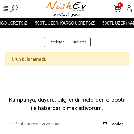
0
RGO ÜCRETSİZ
500TL ÜZERİ KARGO ÜCRETSİZ
500TL ÜZERİ KA
Filtreleme
Sıralama
Ürün bulunamadı.
Kampanya, duyuru, bilgilendirmelerden e-posta
ile haberdar olmak istiyorum.
Gönder