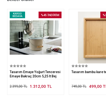
KARGO
%45
İNDİRİM
%
BEDAVA
Sepete Ekle
Sepete E
Tasarım Emaye Yoğurt Tenceresi
Tasarım bambu kare t
Emaye Bakraç 20cm 5,25 lt Bej
1.312,00 TL
499,00 T
2.399,00 TL
749,00 TL