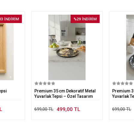
33
İNDİRİM
%29
İNDİRİM
kle
Sepete Ekle
epsi
Premium 35 cm Dekoratif Metal
Premium 35
Yuvarlak Tepsi – Özel Tasarım
Yuvarlak T
L
499,00 TL
699,00 TL
699,00 TL