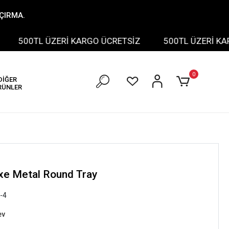
AÇIRMA.
500TL ÜZERİ KARGO ÜCRETSİZ
500TL ÜZERİ KARGO
0
DİĞER
RÜNLER
xe Metal Round Tray
-4
ev