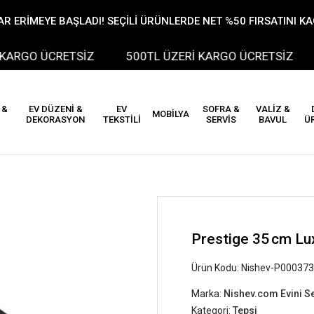
R ERİMEYE BAŞLADI! SEÇİLİ ÜRÜNLERDE NET %50 FIRSATINI K
RGO ÜCRETSİZ
500TL ÜZERİ KARGO ÜCRETSİZ
 &
EV DÜZENİ &
EV
SOFRA &
VALİZ &
MOBİLYA
DEKORASYON
TEKSTİLİ
SERVİS
BAVUL
Ü
Prestige 35 cm Lu
Ürün Kodu:
Nishev-P000373
Marka:
Nishev.com Evini S
Kategori:
Tepsi