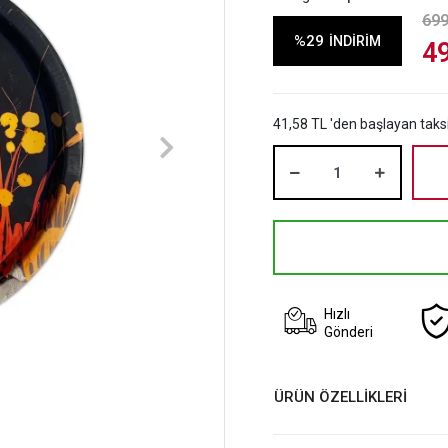
699
%29
İNDİRİM
4
41,58 TL 'den başlayan taksi
Hızlı
Gönderi
ÜRÜN ÖZELLİKLERİ