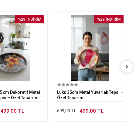
%29
İNDİRİM
%29
İNDİRİM
Sepete Ekle
Sepete Ekle
 cm Dekoratif Metal
Lüks 35cm Metal Yuvarlak Tepsi –
epsi – Özel Tasarım
Özel Tasarım
499,00 TL
499,00 TL
699,00 TL