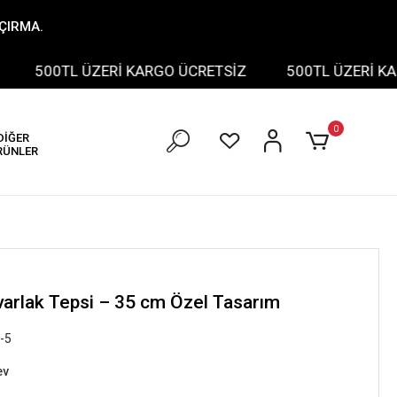
AÇIRMA.
500TL ÜZERİ KARGO ÜCRETSİZ
500TL ÜZERİ KARG
0
DİĞER
RÜNLER
varlak Tepsi – 35 cm Özel Tasarım
-5
ev