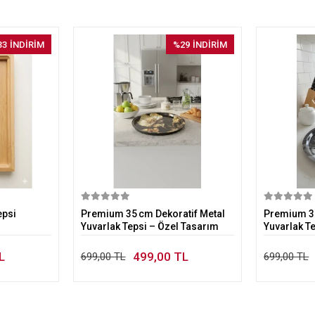
33
İNDİRİM
%29
İNDİRİM
kle
Sepete Ekle
epsi
Premium 35 cm Dekoratif Metal
Premium 35
Yuvarlak Tepsi – Özel Tasarım
Yuvarlak T
L
499,00 TL
699,00 TL
699,00 TL