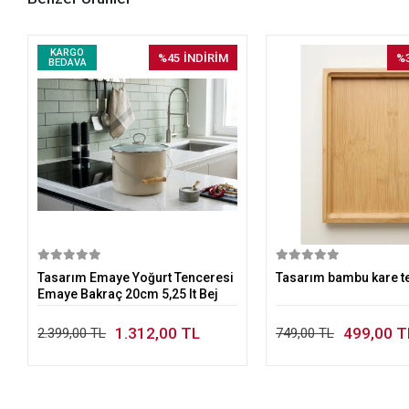
KARGO
%45
İNDİRİM
%
BEDAVA
Sepete Ekle
Sepete E
Tasarım Emaye Yoğurt Tenceresi
Tasarım bambu kare t
Emaye Bakraç 20cm 5,25 lt Bej
1.312,00 TL
499,00 T
2.399,00 TL
749,00 TL