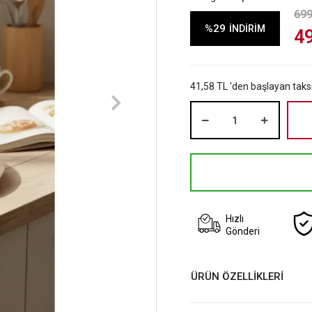
699
%29
İNDİRİM
4
41,58 TL 'den başlayan taksi
Hızlı
Gönderi
ÜRÜN ÖZELLİKLERİ