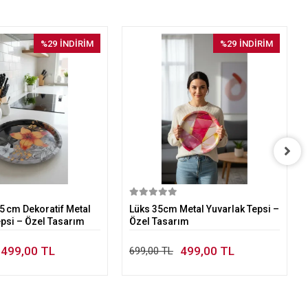
%29
İNDİRİM
%29
İNDİRİM
Sepete Ekle
Sepete Ekle
 cm Dekoratif Metal
Lüks 35cm Metal Yuvarlak Tepsi –
epsi – Özel Tasarım
Özel Tasarım
499,00 TL
499,00 TL
699,00 TL