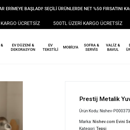
R ERİMEYE BAŞLADI! SEÇİLİ ÜRÜNLERDE NET %50 FIRSATINI K
ARGO ÜCRETSİZ
500TL ÜZERİ KARGO ÜCRETSİZ
 &
EV DÜZENİ &
EV
SOFRA &
VALİZ &
MOBİLYA
DEKORASYON
TEKSTİLİ
SERVİS
BAVUL
Ü
Prestij Metalik Yu
Ürün Kodu:
Nishev-P000373
Marka:
Nishev.com Evini S
Kategori:
Tepsi