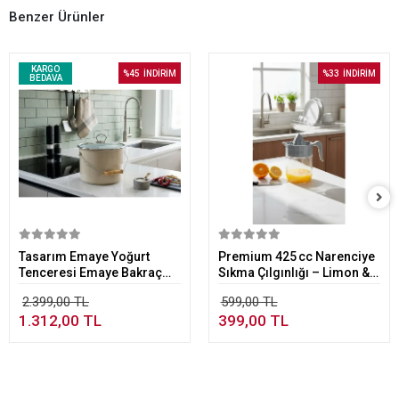
Benzer Ürünler
KARGO
%45
İNDİRİM
%33
İNDİRİM
BEDAVA
Sepete Ekle
Sepete Ekle
Tasarım Emaye Yoğurt
Premium 425 cc Narenciye
Tenceresi Emaye Bakraç
Sıkma Çılgınlığı – Limon &
20cm 5,25 lt Bej
Portakal Sıkıcı
2.399,00 TL
599,00 TL
1.312,00 TL
399,00 TL