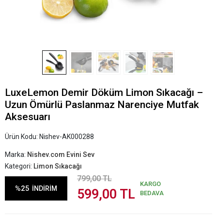
LuxeLemon Demir Döküm Limon Sıkacağı –
Uzun Ömürlü Paslanmaz Narenciye Mutfak
Aksesuarı
Ürün Kodu:
Nishev-AK000288
Marka:
Nishev.com Evini Sev
Kategori:
Limon Sıkacağı
799,00 TL
KARGO
%25
İNDİRİM
599,00 TL
BEDAVA