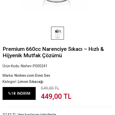
Premium 660cc Narenciye Sıkacı – Hızlı &
Hijyenik Mutfak Çözümü
Ürün Kodu:
Nishev-P000241
Marka:
Nishev.com Evini Sev
Kategori:
Limon Sıkacağı
549,00 TL
%18
İNDİRİM
449,00 TL
37,42 TL 'den başlayan taksitlerle