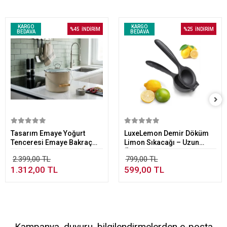
KARGO
KARGO
%45
İNDİRİM
%25
İNDİRİM
BEDAVA
BEDAVA
Sepete Ekle
Sepete Ekle
Tasarım Emaye Yoğurt
LuxeLemon Demir Döküm
Tenceresi Emaye Bakraç
Limon Sıkacağı – Uzun
20cm 5,25 lt Bej
Ömürlü Paslanmaz
2.399,00 TL
799,00 TL
Narenciye Mutfak
1.312,00 TL
599,00 TL
Aksesuarı
Kampanya, duyuru, bilgilendirmelerden e-posta