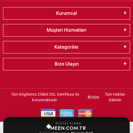
Kurumsal
Müşteri Hizmetleri
Kategoriler
Bize Ulaşın
Tüm bilgileriniz 256bit SSL Sertifikası ile
Tüm Hakları
©
2026
korunmaktadır.
Saklıdır
DİJİTAL AJANS
MEEN.COM.TR
E-Ticaret Altyapısı:
MercurisSoft