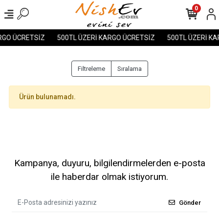
0
RGO ÜCRETSİZ
500TL ÜZERİ KARGO ÜCRETSİZ
500TL ÜZERİ KA
Filtreleme
Sıralama
Ürün bulunamadı.
Kampanya, duyuru, bilgilendirmelerden e-posta
ile haberdar olmak istiyorum.
Gönder