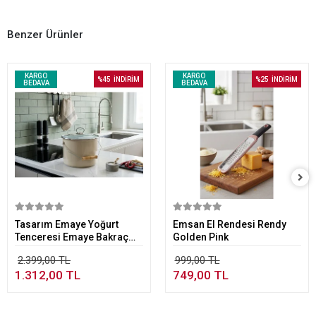
Benzer Ürünler
KARGO
KARGO
%45
İNDİRİM
%25
İNDİRİM
BEDAVA
BEDAVA
Sepete Ekle
Sepete Ekle
Tasarım Emaye Yoğurt
Emsan El Rendesi Rendy
Tenceresi Emaye Bakraç
Golden Pink
20cm 5,25 lt Bej
2.399,00 TL
999,00 TL
1.312,00 TL
749,00 TL