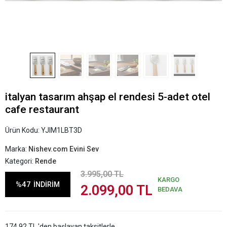
italyan tasarım ahşap el rendesi 5-adet otel
cafe restaurant
Ürün Kodu:
YJIM1LBT3D
Marka:
Nishev.com Evini Sev
Kategori:
Rende
3.995,00 TL
KARGO
%47
İNDİRİM
2.099,00 TL
BEDAVA
174,92 TL 'den başlayan taksitlerle