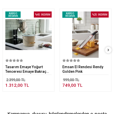
KARGO
KARGO
%45
İNDİRİM
%25
İNDİRİM
BEDAVA
BEDAVA
Sepete Ekle
Sepete Ekle
Tasarım Emaye Yoğurt
Emsan El Rendesi Rendy
Tenceresi Emaye Bakraç
Golden Pink
20cm 5,25 lt Bej
2.399,00 TL
999,00 TL
1.312,00 TL
749,00 TL
Kampanya, duyuru, bilgilendirmelerden e-posta