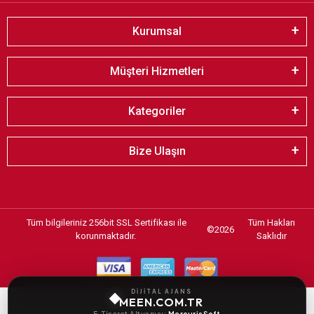
Kurumsal
Müşteri Hizmetleri
Kategoriler
Bize Ulaşın
Tüm bilgileriniz 256bit SSL Sertifikası ile
Tüm Hakları
©
2026
korunmaktadır.
Saklıdır
DİJİTAL AJANS
MEEN.COM.TR
E-Ticaret Altyapısı:
MercurisSoft