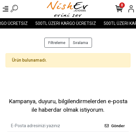
0
RGO ÜCRETSİZ
500TL ÜZERİ KARGO ÜCRETSİZ
500TL ÜZERİ KA
Filtreleme
Sıralama
Ürün bulunamadı.
Kampanya, duyuru, bilgilendirmelerden e-posta
ile haberdar olmak istiyorum.
Gönder