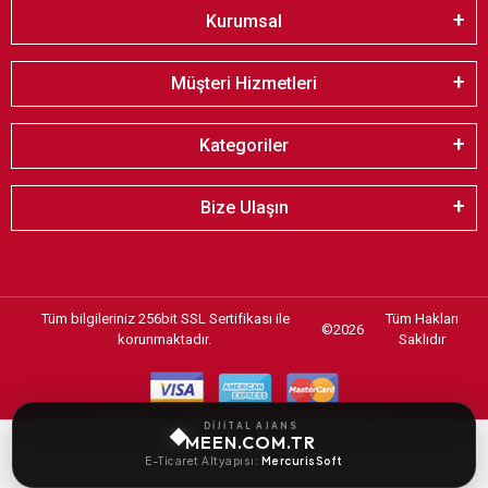
Kurumsal
Müşteri Hizmetleri
Kategoriler
Bize Ulaşın
Tüm bilgileriniz 256bit SSL Sertifikası ile
Tüm Hakları
©
2026
korunmaktadır.
Saklıdır
DİJİTAL AJANS
MEEN.COM.TR
E-Ticaret Altyapısı:
MercurisSoft