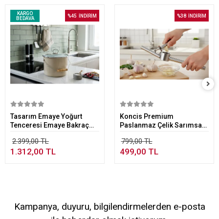
KARGO
%45
İNDİRİM
%38
İNDİRİM
BEDAVA
Sepete Ekle
Sepete Ekle
Tasarım Emaye Yoğurt
Koncis Premium
Tenceresi Emaye Bakraç
Paslanmaz Çelik Sarımsak
20cm 5,25 lt Bej
Ezici – Lüks ve Hızlı
2.399,00 TL
799,00 TL
Mutfağın Yeni Standartı
1.312,00 TL
499,00 TL
Kampanya, duyuru, bilgilendirmelerden e-posta