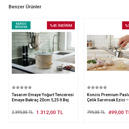
Benzer Ürünler
KARGO
%45
İNDİRİM
%
BEDAVA
Sepete Ekle
Sepete E
Tasarım Emaye Yoğurt Tenceresi
Koncis Premium Pas
Emaye Bakraç 20cm 5,25 lt Bej
Çelik Sarımsak Ezici –
Hızlı Mutfağın Yeni Sta
1.312,00 TL
499,00 T
2.399,00 TL
799,00 TL