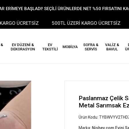
R ERİMEYE BAŞLADI! SEÇİLİ ÜRÜNLERDE NET %50 FIRSATINI K
GO ÜCRETSİZ
500TL ÜZERİ KARGO ÜCRETSİZ
 &
EV DÜZENİ &
EV
SOFRA &
VALİZ &
MOBİLYA
DEKORASYON
TEKSTİLİ
SERVİS
BAVUL
Ü
Paslanmaz Çelik S
Metal Sarımsak E
Ürün Kodu:
TYBWVYV2THD
Marka:
Nishev.com Evini S