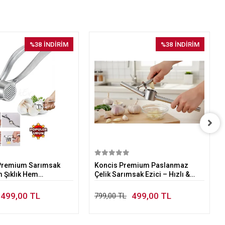
%38
İNDİRİM
%38
İNDİRİM
Sepete Ekle
Sepete Ekle
 Premium Sarımsak
Koncis Premium Paslanmaz
m Şıklık Hem
Çelik Sarımsak Ezici – Hızlı &
s
Hijyenik Mutfak Aleti
499,00 TL
499,00 TL
799,00 TL