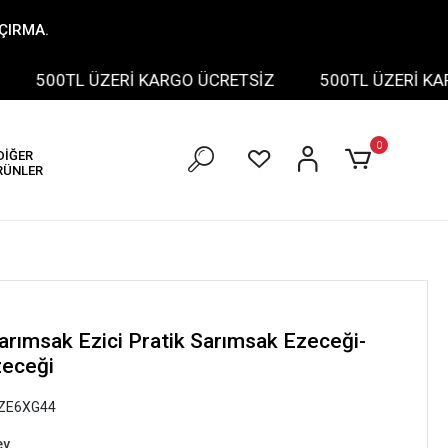
AÇIRMA.
500TL ÜZERİ KARGO ÜCRETSİZ
500TL ÜZERİ KARGO 
0
DİĞER
RÜNLER
arımsak Ezici Pratik Sarımsak Ezeceği-
zeceği
ZE6XG44
ev