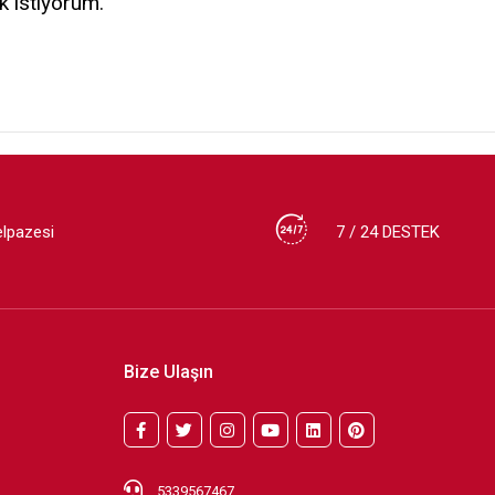
k istiyorum.
elpazesi
7 / 24 DESTEK
Bize Ulaşın
5339567467