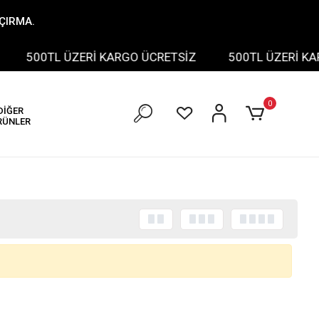
AÇIRMA.
500TL ÜZERİ KARGO ÜCRETSİZ
500TL ÜZERİ KAR
0
DİĞER
RÜNLER