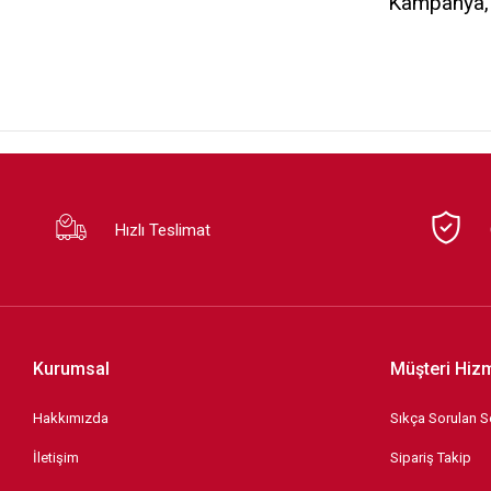
Kampanya, d
SEV
TEFAL
Violet
Hızlı Teslimat
Kurumsal
Müşteri Hizm
Hakkımızda
Sıkça Sorulan S
İletişim
Sipariş Takip