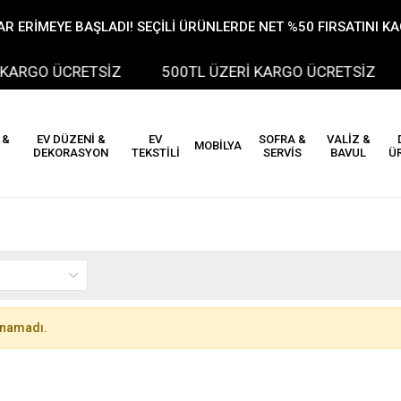
R ERİMEYE BAŞLADI! SEÇİLİ ÜRÜNLERDE NET %50 FIRSATINI K
ARGO ÜCRETSİZ
500TL ÜZERİ KARGO ÜCRETSİZ
 &
EV DÜZENİ &
EV
SOFRA &
VALİZ &
MOBİLYA
DEKORASYON
TEKSTİLİ
SERVİS
BAVUL
Ü
unamadı.