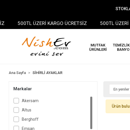
STOKLA
500TL ÜZERİ KARGO ÜCRETSİZ
500TL ÜZERİ K
MUTFAK
TEMİZLİK
ÜRÜNLERİ
BANYO
Ana Sayfa
SİHİRLİ AYAKLAR
Markalar
Akersam
Ürün bul
Altus
Berghoff
Emsan