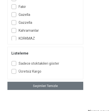
Fakir
Gazella
Gazzella
Kahramanlar
KORKMAZ
KOZALILAR
Listeleme
Lady Saraylı
Laguna
Sadece stoktakileri göster
Nishev
Ücretsiz Kargo
Nishev.com Evini Sev
Özkent
Seçimleri Temizle
Paçi
Protocol London
Remington