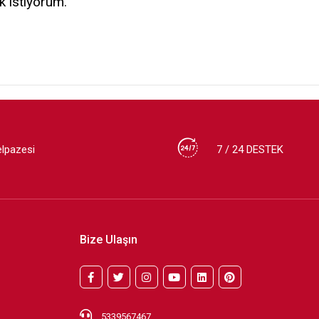
k istiyorum.
elpazesi
7 / 24 DESTEK
Bize Ulaşın
5339567467