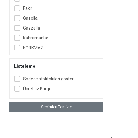
Fakir
Gazella
Gazzella
Kahramanlar
KORKMAZ
KOZALILAR
Listeleme
Lady Saraylı
Laguna
Sadece stoktakileri göster
Nishev
Ücretsiz Kargo
Nishev.com Evini Sev
Özkent
Seçimleri Temizle
Paçi
Protocol London
Remington