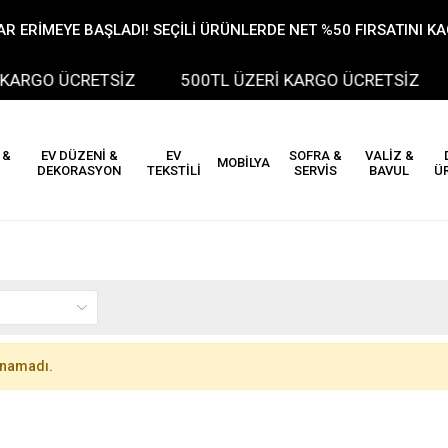
R ERİMEYE BAŞLADI! SEÇİLİ ÜRÜNLERDE NET %50 FIRSATINI K
ARGO ÜCRETSİZ
500TL ÜZERİ KARGO ÜCRETSİZ
 &
EV DÜZENİ &
EV
SOFRA &
VALİZ &
MOBİLYA
DEKORASYON
TEKSTİLİ
SERVİS
BAVUL
Ü
unamadı.