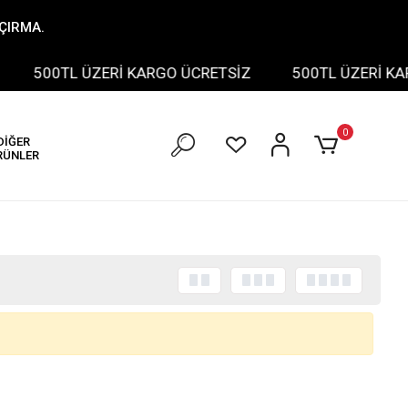
AÇIRMA.
500TL ÜZERİ KARGO ÜCRETSİZ
500TL ÜZERİ KAR
0
DİĞER
RÜNLER