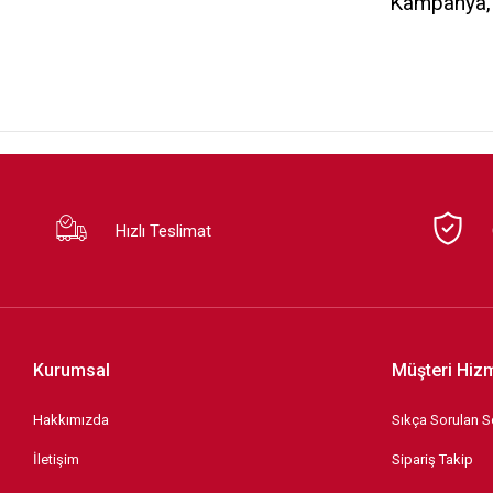
Kampanya, d
SEV
TEFAL
Violet
Hızlı Teslimat
Kurumsal
Müşteri Hizm
Hakkımızda
Sıkça Sorulan S
İletişim
Sipariş Takip