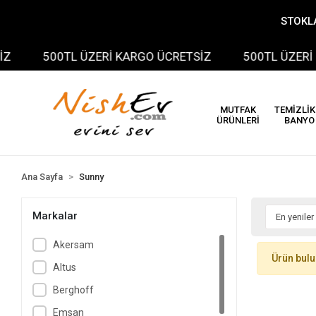
STOKLA
500TL ÜZERİ KARGO ÜCRETSİZ
500TL ÜZERİ K
MUTFAK
TEMİZLİK
ÜRÜNLERİ
BANYO
Ana Sayfa
Sunny
Markalar
Akersam
Ürün bul
Altus
Berghoff
Emsan