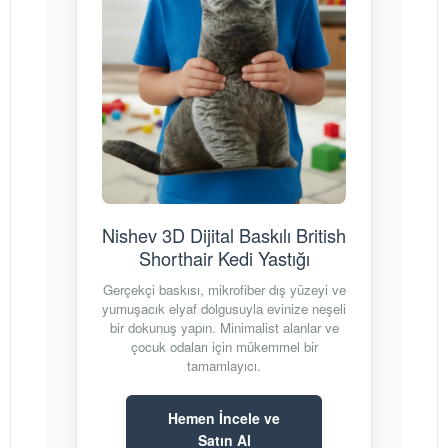
Nishev 3D Dijital Baskılı British
Shorthair Kedi Yastığı
Gerçekçi baskısı, mikrofiber dış yüzeyi ve
yumuşacık elyaf dolgusuyla evinize neşeli
bir dokunuş yapın. Minimalist alanlar ve
çocuk odaları için mükemmel bir
tamamlayıcı.
Hemen İncele ve
Satın Al