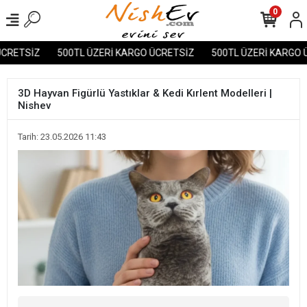
0
ETSİZ
500TL ÜZERİ KARGO ÜCRETSİZ
500TL ÜZERİ KARGO ÜC
3D Hayvan Figürlü Yastıklar & Kedi Kırlent Modelleri |
Nishev
Tarih: 23.05.2026 11:43