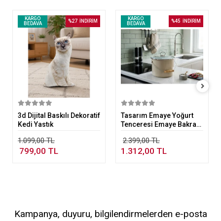
KARGO
KARGO
%27
İNDİRİM
%45
İNDİRİM
BEDAVA
BEDAVA
Sepete Ekle
Sepete Ekle
3d Dijital Baskılı Dekoratif
Tasarım Emaye Yoğurt
Kedi Yastık
Tenceresi Emaye Bakraç
20cm 5,25 lt Bej
1.099,00 TL
2.399,00 TL
799,00 TL
1.312,00 TL
Kampanya, duyuru, bilgilendirmelerden e-posta