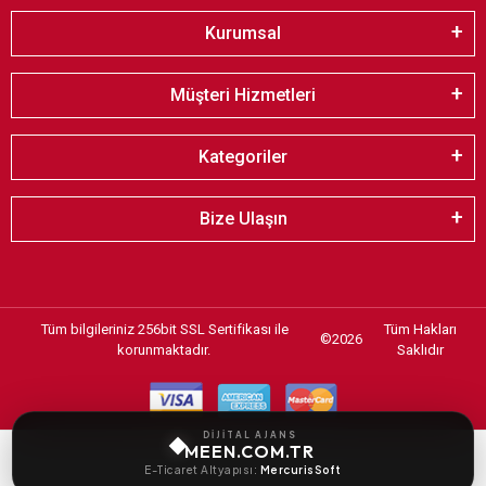
Kurumsal
Müşteri Hizmetleri
Kategoriler
Bize Ulaşın
Tüm bilgileriniz 256bit SSL Sertifikası ile
Tüm Hakları
©
2026
korunmaktadır.
Saklıdır
DİJİTAL AJANS
MEEN.COM.TR
E-Ticaret Altyapısı:
MercurisSoft