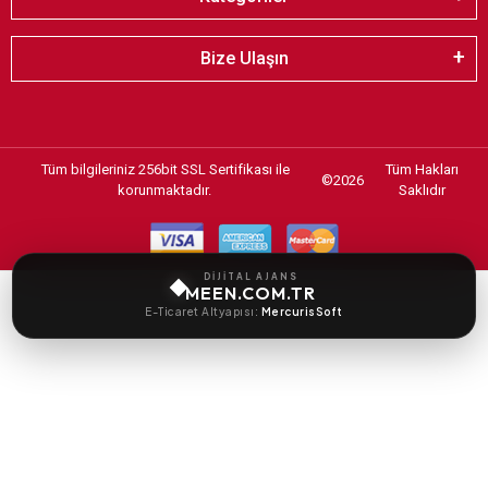
Bize Ulaşın
Tüm bilgileriniz 256bit SSL Sertifikası ile
Tüm Hakları
©
2026
korunmaktadır.
Saklıdır
DİJİTAL AJANS
MEEN.COM.TR
E-Ticaret Altyapısı:
MercurisSoft