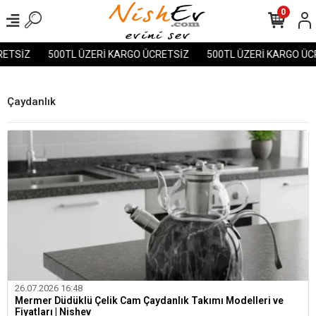
0
Z
500TL ÜZERİ KARGO ÜCRETSİZ
500TL ÜZERİ KARGO ÜCRETSİ
Çaydanlık
26.07.2026 16:48
Mermer Düdüklü Çelik Cam Çaydanlık Takımı Modelleri ve
Fiyatları | Nishev