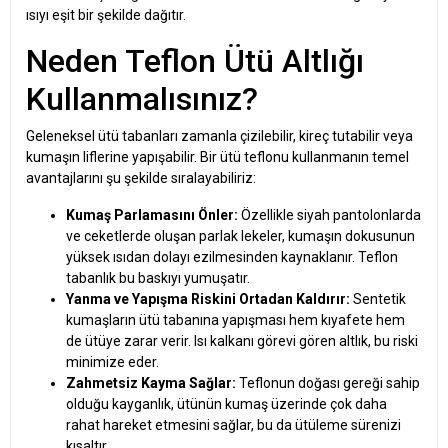
ısıyı eşit bir şekilde dağıtır.
Neden Teflon Ütü Altlığı
Kullanmalısınız?
Geleneksel ütü tabanları zamanla çizilebilir, kireç tutabilir veya
kumaşın liflerine yapışabilir. Bir ütü teflonu kullanmanın temel
avantajlarını şu şekilde sıralayabiliriz:
Kumaş Parlamasını Önler:
Özellikle siyah pantolonlarda
ve ceketlerde oluşan parlak lekeler, kumaşın dokusunun
yüksek ısıdan dolayı ezilmesinden kaynaklanır. Teflon
tabanlık bu baskıyı yumuşatır.
Yanma ve Yapışma Riskini Ortadan Kaldırır:
Sentetik
kumaşların ütü tabanına yapışması hem kıyafete hem
de ütüye zarar verir. Isı kalkanı görevi gören altlık, bu riski
minimize eder.
Zahmetsiz Kayma Sağlar:
Teflonun doğası gereği sahip
olduğu kayganlık, ütünün kumaş üzerinde çok daha
rahat hareket etmesini sağlar, bu da ütüleme sürenizi
kısaltır.