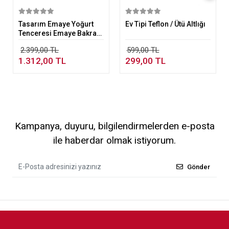
Sepete Ekle
Sepete Ekle
Tasarım Emaye Yoğurt
Ev Tipi Teflon / Ütü Altlığı
Tenceresi Emaye Bakraç
20cm 5,25 lt Bej
2.399,00 TL
599,00 TL
1.312,00 TL
299,00 TL
Kampanya, duyuru, bilgilendirmelerden e-posta
ile haberdar olmak istiyorum.
Gönder