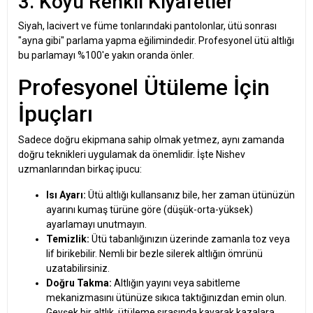
3. Koyu Renkli Kıyafetler
Siyah, lacivert ve füme tonlarındaki pantolonlar, ütü sonrası
"ayna gibi" parlama yapma eğilimindedir. Profesyonel ütü altlığı
bu parlamayı %100'e yakın oranda önler.
Profesyonel Ütüleme İçin
İpuçları
Sadece doğru ekipmana sahip olmak yetmez, aynı zamanda
doğru teknikleri uygulamak da önemlidir. İşte Nishev
uzmanlarından birkaç ipucu:
Isı Ayarı:
Ütü altlığı kullansanız bile, her zaman ütünüzün
ayarını kumaş türüne göre (düşük-orta-yüksek)
ayarlamayı unutmayın.
Temizlik:
Ütü tabanlığınızın üzerinde zamanla toz veya
lif birikebilir. Nemli bir bezle silerek altlığın ömrünü
uzatabilirsiniz.
Doğru Takma:
Altlığın yayını veya sabitleme
mekanizmasını ütünüze sıkıca taktığınızdan emin olun.
Gevşek bir altlık, ütüleme sırasında kayarak kazalara