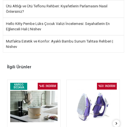
Ütü Altlığı ve Ütü Teflonu Rehberi: Kıyafetlerin Parlamasını Nasıl
Önlersiniz?
Hello Kitty Pembe Lüks Çocuk Valizi İncelemesi: Seyahatlerin En
Eğlenceli Hali | Nishev
Mutfakta Estetik ve Konfor: Ayaklı Bambu Sunum Tahtası Rehberi |
Nishev
İlgili Ürünler
KARGO
%45
İNDİRİM
%50
İNDİRİM
BEDAVA