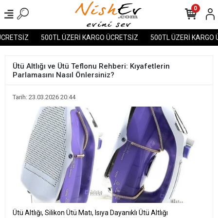
0
ETSİZ
500TL ÜZERİ KARGO ÜCRETSİZ
500TL ÜZERİ KARGO ÜC
Ütü Altlığı ve Ütü Teflonu Rehberi: Kıyafetlerin
Parlamasını Nasıl Önlersiniz?
Tarih: 23.03.2026 20:44
Ütü Altlığı, Silikon Ütü Matı, Isıya Dayanıklı Ütü Altlığı