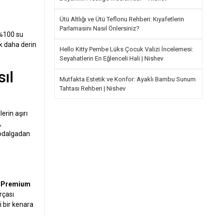
Ütü Altlığı ve Ütü Teflonu Rehberi: Kıyafetlerin
Parlamasını Nasıl Önlersiniz?
 %100 su
ik daha derin
Hello Kitty Pembe Lüks Çocuk Valizi İncelemesi:
Seyahatlerin En Eğlenceli Hali | Nishev
ıl
Mutfakta Estetik ve Konfor: Ayaklı Bambu Sunum
Tahtası Rehberi | Nishev
erin aşırı
,
krodalgadan
u
Premium
rçası
i bir kenara