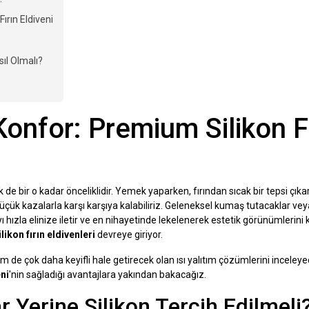
rın Eldiveni
ıl Olmalı?
onfor: Premium Silikon F
de bir o kadar önceliklidir. Yemek yaparken, fırından sıcak bir tepsi çıka
k kazalarla karşı karşıya kalabiliriz. Geleneksel kumaş tutacaklar vey
ıyı hızla elinize iletir ve en nihayetinde lekelenerek estetik görünümlerini
ilikon fırın eldivenleri
devreye giriyor.
de çok daha keyifli hale getirecek olan ısı yalıtım çözümlerini inceley
ni
'nin sağladığı avantajlara yakından bakacağız.
 Yerine Silikon Tercih Edilmeli