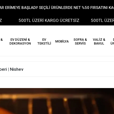
R ERİMEYE BAŞLADI! SEÇİLİ ÜRÜNLERDE NET %50 FIRSATINI K
500TL ÜZERİ KARGO ÜCRETSİZ
500TL ÜZERİ KARG
 &
EV DÜZENİ &
EV
SOFRA &
VALİZ &
MOBİLYA
DEKORASYON
TEKSTİLİ
SERVİS
BAVUL
Ü
beri | Nishev