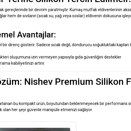
k gereçlerinde bir devrim yaratmıştır. Kumaş mutfak eldivenlerinin aksin
ğlar hem de sıvıların (sıcak su, yağ veya soslar) eldivenin dokusuna işleye
mel Avantajlar:
 bir direnç gösterir. Sadece sıcak değil, dondurucu soğukluktaki kapları 
kteri oluşumuna izin vermeyen yapısıyla gıda güvenliğini destekler.
ma kabiliyetinizi artırır.
züm: Nishev Premium Silikon F
asarlanan bu kompakt ürün, boyutundan beklenmeyecek bir performans s
ak olan her şeyi güvenle manipüle etmenizi sağlıyor.