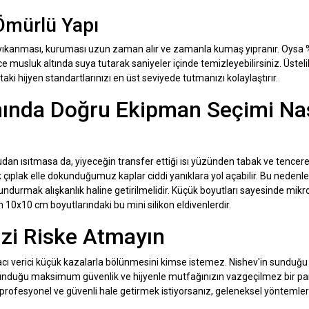
Ömürlü Yapı
 yıkanması, kuruması uzun zaman alır ve zamanla kumaş yıpranır. Oysa
e musluk altında suya tutarak saniyeler içinde temizleyebilirsiniz. Üstel
ki hijyen standartlarınızı en üst seviyede tutmanızı kolaylaştırır.
mında Doğru Ekipman Seçimi Nas
rudan ısıtmasa da, yiyeceğin transfer ettiği ısı yüzünden tabak ve tencerel
ıplak elle dokunduğumuz kaplar ciddi yanıklara yol açabilir. Bu nedenle
lundurmak alışkanlık haline getirilmelidir. Küçük boyutları sayesinde mi
10x10 cm boyutlarındaki bu mini silikon eldivenlerdir.
izi Riske Atmayın
cı verici küçük kazalarla bölünmesini kimse istemez. Nishev'in sunduğ
unduğu maksimum güvenlik ve hijyenle mutfağınızın vazgeçilmez bir pa
profesyonel ve güvenli hale getirmek istiyorsanız, geleneksel yöntemler