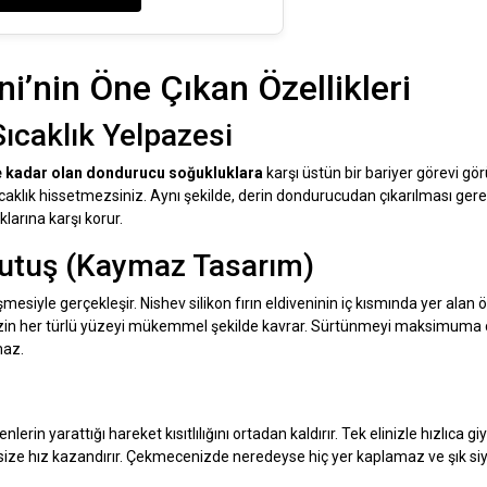
ni’nin Öne Çıkan Özellikleri
 Sıcaklık Yelpazesi
e kadar olan dondurucu soğukluklara
karşı üstün bir bariyer görevi gör
sıcaklık hissetmezsiniz. Aynı şekilde, derin dondurucudan çıkarılması ger
klarına karşı korur.
 Tutuş (Kaymaz Tasarım)
mesiyle gerçekleşir. Nishev silikon fırın eldiveninin iç kısmında yer alan 
izin her türlü yüzeyi mükemmel şekilde kavrar. Sürtünmeyi maksimuma 
maz.
in yarattığı hareket kısıtlılığını ortadan kaldırır. Tek elinizle hızlıca giy
 size hız kazandırır. Çekmecenizde neredeyse hiç yer kaplamaz ve şık si