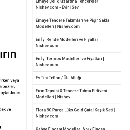
Emaye Çelik Kızartma Tencereleri |
Nishev.com - Evini Sev
Emaye Tencere Takımları ve Pişir Sakla
Modelleri | Nishev.com
En İyi Rende Modelleri ve Fiyatları |
Nishev.com
ırın
En İyi Termos Modelleri ve Fiyatları |
Nishev.com
Ev Tipi Teflon / Ütü Altlığı
rırken veya
a bezler,
Fırın Tepsisi & Tencere Tutma Eldiveni
 kaybederler.
Modelleri | Nishev
ecek ve
Flora 90 Parça Lüks Gold Çatal Kaşık Seti |
Nishev.com
?
Kahve Fincanı Modelleri & Şık Fincan