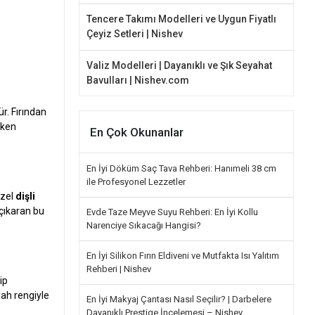
Tencere Takımı Modelleri ve Uygun Fiyatlı
Çeyiz Setleri | Nishev
Valiz Modelleri | Dayanıklı ve Şık Seyahat
Bavulları | Nishev.com
ür. Fırından
eken
En Çok Okunanlar
En İyi Döküm Saç Tava Rehberi: Hanımeli 38 cm
ile Profesyonel Lezzetler
özel
dişli
çıkaran bu
Evde Taze Meyve Suyu Rehberi: En İyi Kollu
Narenciye Sıkacağı Hangisi?
En İyi Silikon Fırın Eldiveni ve Mutfakta Isı Yalıtım
Rehberi | Nishev
ip
yah rengiyle
En İyi Makyaj Çantası Nasıl Seçilir? | Darbelere
Dayanıklı Prestige İncelemesi – Nishev