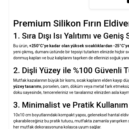
Premium Silikon Fırın Eldive
1. Sıra Dışı Isı Yalıtımı ve Geniş
Bu ürün,
+250°C’ye kadar olan yüksek sıcaklıklardan -25°C’y
yeni çıkmış, dumanı üstünde bir tepsiyi tutarken elinizde hiçbir 
donmuş kapları ve buz kalıplarını taşırken de ellerinizi soğuk yanı
2. Dişli Yüzey ile %100 Güvenli
Mutfak kazalarının büyük bir kısmı, sıcak kapların elden kayıp düş
yüzey tasarımı
, porselen, cam, döküm veya metal fark etmeks
doku sayesinde, tencereleriniz ve tavalarınız elinizden asla kay
3. Minimalist ve Pratik Kullanım
10x10 cm boyutlarındaki kompakt yapısı, geleneksel hantal eldivenler
çıkarabileceğiniz bu pratik tutucu, mutfakta zamanla yarışırken
her mutfak dekorasyonuna kolayca uyum sağlar.