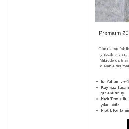
Premium 250°
Günlük mutfak iht
yüksek ısıya day
Mikrodalga fırın 
güvenle taşımanı
Isı Yalıtımı:
+25
Kaymaz Tasar
güvenli tutuş.
Hızlı Temizlik:
yıkanabilir.
Pratik Kullanı