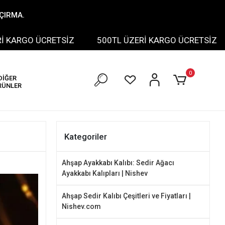
AÇIRMA.
O ÜCRETSİZ
500TL ÜZERİ KARGO ÜCRETSİZ
500
0
DİĞER
RÜNLER
Kategoriler
Ahşap Ayakkabı Kalıbı: Sedir Ağacı
Ayakkabı Kalıpları | Nishev
Ahşap Sedir Kalıbı Çeşitleri ve Fiyatları |
Nishev.com