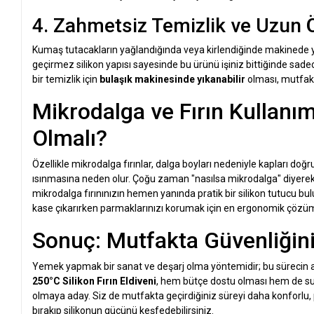
4. Zahmetsiz Temizlik ve Uzun 
Kumaş tutacakların yağlandığında veya kirlendiğinde makinede
geçirmez silikon yapısı sayesinde bu ürünü işiniz bittiğinde sadec
bir temizlik için
bulaşık makinesinde yıkanabilir
olması, mutfakta
Mikrodalga ve Fırın Kullanı
Olmalı?
Özellikle mikrodalga fırınlar, dalga boyları nedeniyle kapları doğ
ısınmasına neden olur. Çoğu zaman "nasılsa mikrodalga" diyerek ç
mikrodalga fırınınızın hemen yanında pratik bir silikon tutucu bu
kase çıkarırken parmaklarınızı korumak için en ergonomik çözüm 
Sonuç: Mutfakta Güvenliğin
Yemek yapmak bir sanat ve deşarj olma yöntemidir; bu sürecin a
250°C Silikon Fırın Eldiveni
, hem bütçe dostu olması hem de s
olmaya aday. Siz de mutfakta geçirdiğiniz süreyi daha konforlu, 
bırakıp silikonun gücünü keşfedebilirsiniz.