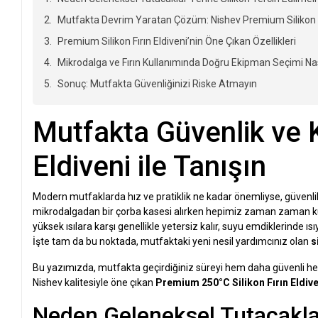
Mutfakta Devrim Yaratan Çözüm: Nishev Premium Silikon Fı
Premium Silikon Fırın Eldiveni’nin Öne Çıkan Özellikleri
Mikrodalga ve Fırın Kullanımında Doğru Ekipman Seçimi Nas
Sonuç: Mutfakta Güvenliğinizi Riske Atmayın
Mutfakta Güvenlik ve K
Eldiveni ile Tanışın
Modern mutfaklarda hız ve pratiklik ne kadar önemliyse, güvenlik 
mikrodalgadan bir çorba kasesi alırken hepimiz zaman zaman küçü
yüksek ısılara karşı genellikle yetersiz kalır, suyu emdiklerinde ıs
İşte tam da bu noktada, mutfaktaki yeni nesil yardımcınız olan
s
Bu yazımızda, mutfakta geçirdiğiniz süreyi hem daha güvenli hem 
Nishev kalitesiyle öne çıkan
Premium 250°C Silikon Fırın Eldive
Neden Geleneksel Tutacaklar