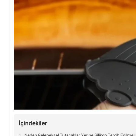
İçindekiler
Neden Geleneksel Tutacaklar Yerine Silikon Tercih Edilmeli