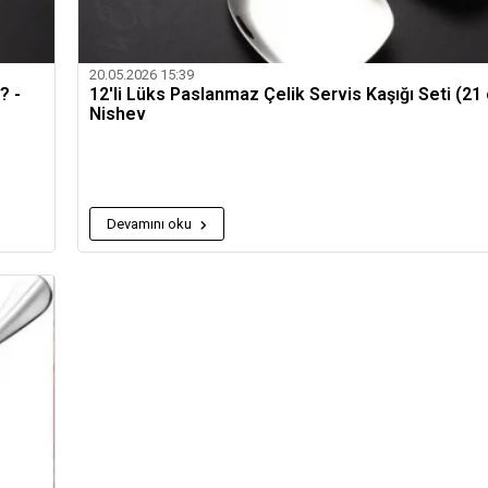
20.05.2026 15:39
? -
12'li Lüks Paslanmaz Çelik Servis Kaşığı Seti (21 
Nishev
Devamını oku