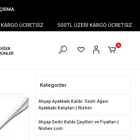
AÇIRMA.
O ÜCRETSİZ
500TL ÜZERİ KARGO ÜCRETSİZ
500
0
DİĞER
RÜNLER
Kategoriler
Ahşap Ayakkabı Kalıbı: Sedir Ağacı
Ayakkabı Kalıpları | Nishev
Ahşap Sedir Kalıbı Çeşitleri ve Fiyatları |
Nishev.com