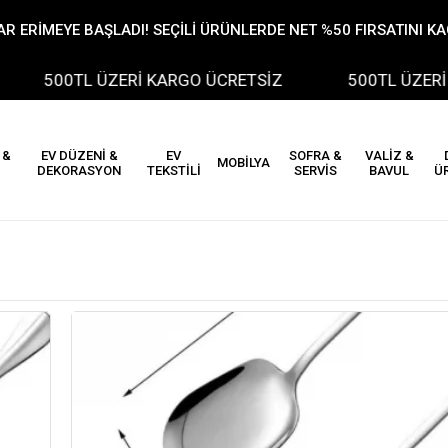
R ERİMEYE BAŞLADI! SEÇİLİ ÜRÜNLERDE NET %50 FIRSATINI K
500TL ÜZERİ KARGO ÜCRETSİZ
500TL ÜZERİ KARG
 &
EV DÜZENİ &
EV
SOFRA &
VALİZ &
MOBİLYA
DEKORASYON
TEKSTİLİ
SERVİS
BAVUL
Ü