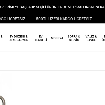
R ERİMEYE BAŞLADI! SEÇİLİ ÜRÜNLERDE NET %50 FIRSATINI K
CRETSİZ
500TL ÜZERİ KARGO ÜCRETSİZ
500
 &
EV DÜZENİ &
EV
SOFRA &
VALİZ &
MOBİLYA
DEKORASYON
TEKSTİLİ
SERVİS
BAVUL
Ü