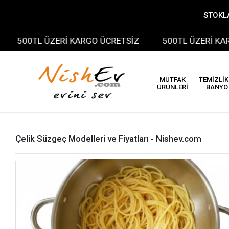
STOKLA
00TL ÜZERİ KARGO ÜCRETSİZ
500TL ÜZERİ KARGO Ü
MUTFAK
TEMİZLİK
ÜRÜNLERİ
BANYO
Çelik Süzgeç Modelleri ve Fiyatları - Nishev.com