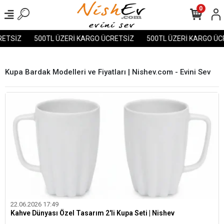
0
TSİZ
500TL ÜZERİ KARGO ÜCRETSİZ
500TL ÜZERİ KARGO ÜCRE
Kupa Bardak Modelleri ve Fiyatları | Nishev.com - Evini Sev
22.06.2026 17:49
Kahve Dünyası Özel Tasarım 2'li Kupa Seti | Nishev