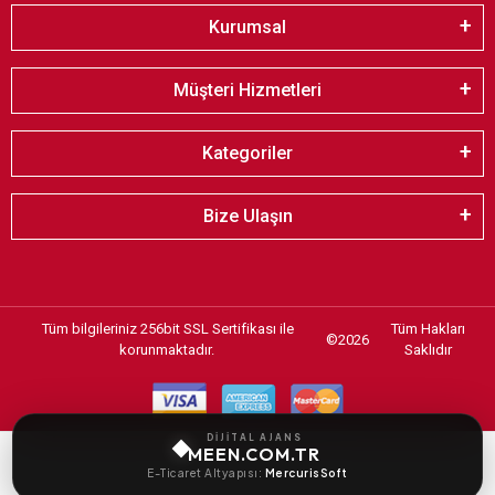
Kurumsal
Müşteri Hizmetleri
Kategoriler
Bize Ulaşın
Tüm bilgileriniz 256bit SSL Sertifikası ile
Tüm Hakları
©
2026
korunmaktadır.
Saklıdır
DİJİTAL AJANS
MEEN.COM.TR
E-Ticaret Altyapısı:
MercurisSoft