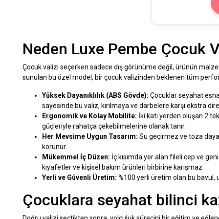
Neden Luxe Pembe Çocuk Va
Çocuk valizi seçerken sadece dış görünüme değil, ürünün malzeme
sunulan bu özel model, bir çocuk valizinden beklenen tüm performa
Yüksek Dayanıklılık (ABS Gövde):
Çocuklar seyahat esnası
sayesinde bu valiz, kırılmaya ve darbelere karşı ekstra diren
Ergonomik ve Kolay Mobilite:
İki katı yerden oluşan 2 te
güçleriyle rahatça çekebilmelerine olanak tanır.
Her Mevsime Uygun Tasarım:
Su geçirmez ve toza dayanı
korunur.
Mükemmel İç Düzen:
İç kısımda yer alan fileli cep ve gen
kıyafetler ve kişisel bakım ürünleri birbirine karışmaz.
Yerli ve Güvenli Üretim:
%100 yerli üretim olan bu bavul, u
Çocuklara seyahat bilinci ka
Doğru valizi seçtikten sonra, yolculuk sürecini bir eğitim ve e