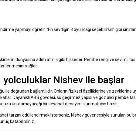
endirme yapmayı öğretir. "En sevdiğin 3 oyuncağı seçebilirsin" gibi sınırla
şkinlerin dünyasına adım atmış gibi hisseder. Pembe rengi ve sevimli tas
 üstlenmesini sağlar.
 yolculuklar Nishev ile başlar
u ile doğrudan bağlantılıdır. Onların fiziksel özelliklerine ve zevklerine u
ye katlar. Dayanıklı ABS gövdesi, su geçirmez yapısı ve göz alıcı pembe ta
unuza unutamayacağı bir seyahat deneyimi sunmak için hazır.
eyahat tarzını ödüllendirmek isterseniz, Nishev güvencesiyle sunulan bu 
unuş katabilirsiniz.