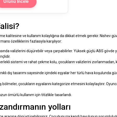
Ürünü İncele
lisi?
 kalitesine ve kullanım kolaylığına da dikkat etmek gerekir. Nishev gü
ns özelliklerini fazlasıyla karşılıyor:
nda valizlerini düşürebilir veya çarpabilirler. Yüksek güçlü ABS gövde y
çlidir.
kerlekli sistemi ve rahat çekme kolu, çocukların valizlerini zorlanmadan, 
klı dış tasarımı sayesinde içindeki eşyalar her türlü hava koşulunda gü
iş bölmeler, çocukların eşyalarını kategorize etmesini kolaylaştırır. Oyunc
zun ömürlü kullanım için titizlikle tasarlandı.
zandırmanın yolları
ğlence aracına dönüştürebilirsiniz. Çocuğunuza kendi bavulunun sorumlulu