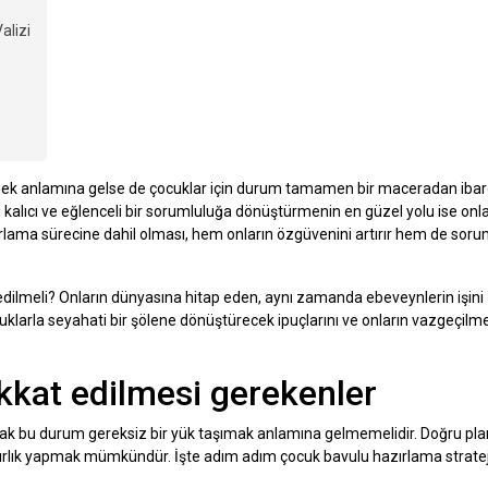
alizi
mek anlamına gelse de çocuklar için durum tamamen bir maceradan ibaret
nı kalıcı ve eğlenceli bir sorumluluğa dönüştürmenin en güzel yolu ise onl
ırlama sürecine dahil olması, hem onların özgüvenini artırır hem de soru
 edilmeli? Onların dünyasına hitap eden, aynı zamanda ebeveynlerin işini
ocuklarla seyahati bir şölene dönüştürecek ipuçlarını ve onların vazgeçilm
kkat edilmesi gerekenler
cak bu durum gereksiz bir yük taşımak anlamına gelmemelidir. Doğru pl
azırlık yapmak mümkündür. İşte adım adım çocuk bavulu hazırlama strateji