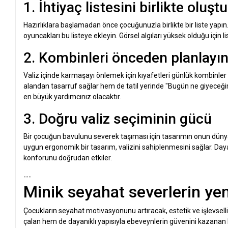
1. İhtiyaç listesini birlikte oluşt
Hazırlıklara başlamadan önce çocuğunuzla birlikte bir liste yapın.
oyuncakları bu listeye ekleyin. Görsel algıları yüksek olduğu için l
2. Kombinleri önceden planlayı
Valiz içinde karmaşayı önlemek için kıyafetleri günlük kombinler h
alandan tasarruf sağlar hem de tatil yerinde "Bugün ne giyeceğim?
en büyük yardımcınız olacaktır.
3. Doğru valiz seçiminin gücü
Bir çocuğun bavulunu severek taşıması için tasarımın onun dünya
uygun ergonomik bir tasarım, valizini sahiplenmesini sağlar. Dayanı
konforunu doğrudan etkiler.
---
Minik seyahat severlerin ye
Çocukların seyahat motivasyonunu artıracak, estetik ve işlevselli
çalan hem de dayanıklı yapısıyla ebeveynlerin güvenini kazanan b