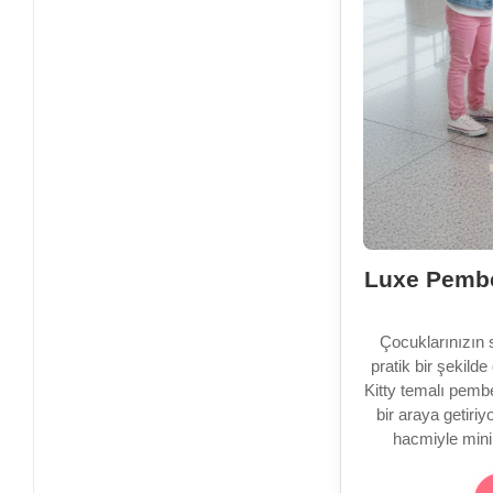
Luxe Pembe
Çocuklarınızın 
pratik bir şekild
Kitty temalı pembe
bir araya getiri
hacmiyle minik