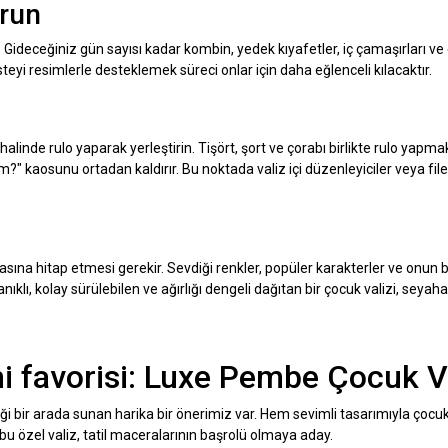
urun
 Gideceğiniz gün sayısı kadar kombin, yedek kıyafetler, iç çamaşırları ve
isteyi resimlerle desteklemek süreci onlar için daha eğlenceli kılacaktır.
n
alinde rulo yaparak yerleştirin. Tişört, şort ve çorabı birlikte rulo yapm
" kaosunu ortadan kaldırır. Bu noktada valiz içi düzenleyiciler veya file
sına hitap etmesi gerekir. Sevdiği renkler, popüler karakterler ve onun
klı, kolay sürülebilen ve ağırlığı dengeli dağıtan bir çocuk valizi, seyaha
ni favorisi: Luxe Pembe Çocuk Va
ği bir arada sunan harika bir önerimiz var. Hem sevimli tasarımıyla çocukl
u özel valiz, tatil maceralarının başrolü olmaya aday.