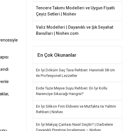
Tencere Takımı Modelleri ve Uygun Fiyatlı
Çeyiz Setleri | Nishev
Valiz Modelleri | Dayanıklı ve Şık Seyahat
Bavulları | Nishev.com
vencesiyle
En Çok Okunanlar
apısı
kendi
En İyi Döküm Saç Tava Rehberi: Hanımeli 38 cm
ile Profesyonel Lezzetler
venle
Evde Taze Meyve Suyu Rehberi: En İyi Kollu
Narenciye Sıkacağı Hangisi?
aklar,
En İyi Silikon Fırın Eldiveni ve Mutfakta Isı Yalıtım
Rehberi | Nishev
En İyi Makyaj Çantası Nasıl Seçilir? | Darbelere
Dayanıklı Prestige İncelemesi – Nishev
ğunu