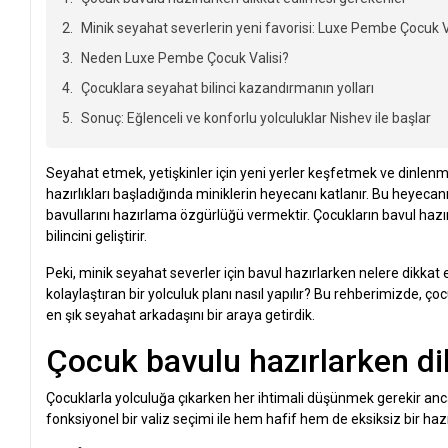
Minik seyahat severlerin yeni favorisi: Luxe Pembe Çocuk V
Neden Luxe Pembe Çocuk Valisi?
Çocuklara seyahat bilinci kazandırmanın yolları
Sonuç: Eğlenceli ve konforlu yolculuklar Nishev ile başlar
Seyahat etmek, yetişkinler için yeni yerler keşfetmek ve dinlen
hazırlıkları başladığında miniklerin heyecanı katlanır. Bu heyeca
bavullarını hazırlama özgürlüğü vermektir. Çocukların bavul haz
bilincini geliştirir.
Peki, minik seyahat severler için bavul hazırlarken nelere dikkat
kolaylaştıran bir yolculuk planı nasıl yapılır? Bu rehberimizde, ç
en şık seyahat arkadaşını bir araya getirdik.
Çocuk bavulu hazırlarken di
Çocuklarla yolculuğa çıkarken her ihtimali düşünmek gerekir an
fonksiyonel bir valiz seçimi ile hem hafif hem de eksiksiz bir h