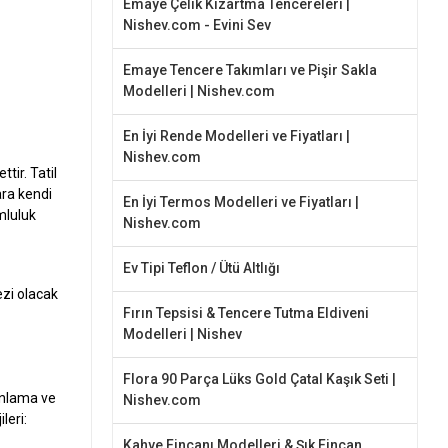
Emaye Çelik Kızartma Tencereleri |
Nishev.com - Evini Sev
Emaye Tencere Takımları ve Pişir Sakla
Modelleri | Nishev.com
En İyi Rende Modelleri ve Fiyatları |
Nishev.com
tir. Tatil
ara kendi
En İyi Termos Modelleri ve Fiyatları |
mluluk
Nishev.com
Ev Tipi Teflon / Ütü Altlığı
ezi olacak
Fırın Tepsisi & Tencere Tutma Eldiveni
Modelleri | Nishev
Flora 90 Parça Lüks Gold Çatal Kaşık Seti |
anlama ve
Nishev.com
leri:
Kahve Fincanı Modelleri & Şık Fincan