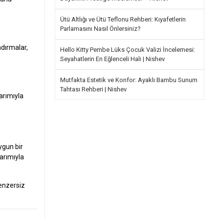
Ütü Altlığı ve Ütü Teflonu Rehberi: Kıyafetlerin
Parlamasını Nasıl Önlersiniz?
ndırmalar,
Hello Kitty Pembe Lüks Çocuk Valizi İncelemesi:
Seyahatlerin En Eğlenceli Hali | Nishev
Mutfakta Estetik ve Konfor: Ayaklı Bambu Sunum
Tahtası Rehberi | Nishev
arımıyla
ygun bir
sarımıyla
benzersiz