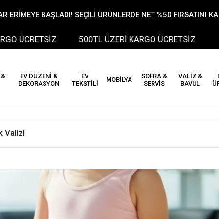
R ERİMEYE BAŞLADI! SEÇİLİ ÜRÜNLERDE NET %50 FIRSATINI K
RETSİZ
500TL ÜZERİ KARGO ÜCRETSİZ
500TL
 &
EV DÜZENİ &
EV
SOFRA &
VALİZ &
MOBİLYA
DEKORASYON
TEKSTİLİ
SERVİS
BAVUL
Ü
 Valizi