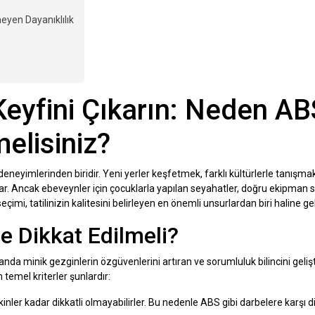
eyen Dayanıklılık
Keyfini Çıkarın: Neden AB
elisiniz?
eneyimlerinden biridir. Yeni yerler keşfetmek, farklı kültürlerle tanışma
nar. Ancak ebeveynler için çocuklarla yapılan seyahatler, doğru ekipman 
eçimi, tatilinizin kalitesini belirleyen en önemli unsurlardan biri haline gel
e Dikkat Edilmeli?
nda minik gezginlerin özgüvenlerini artıran ve sorumluluk bilincini geliş
temel kriterler şunlardır:
ler kadar dikkatli olmayabilirler. Bu nedenle ABS gibi darbelere karşı di