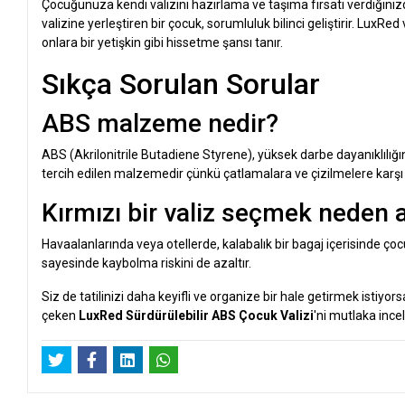
Çocuğunuza kendi valizini hazırlama ve taşıma fırsatı verdiğiniz
valizine yerleştiren bir çocuk, sorumluluk bilinci geliştirir. LuxRed
onlara bir yetişkin gibi hissetme şansı tanır.
Sıkça Sorulan Sorular
ABS malzeme nedir?
ABS (Akrilonitrile Butadiene Styrene), yüksek darbe dayanıklılığın
tercih edilen malzemedir çünkü çatlamalara ve çizilmelere karşı d
Kırmızı bir valiz seçmek neden a
Havaalanlarında veya otellerde, kalabalık bir bagaj içerisinde ço
sayesinde kaybolma riskini de azaltır.
Siz de tatilinizi daha keyifli ve organize bir hale getirmek isti
çeken
LuxRed Sürdürülebilir ABS Çocuk Valizi
'ni mutlaka incel