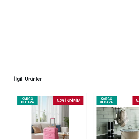
İlgili Ürünler
KARGO
KARGO
%29
İNDİRİM
%
BEDAVA
BEDAVA