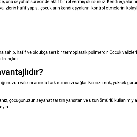
de, ona seyahat sürecinde aktif bir rol vermiş olursunuz. Kendi eşyaların
 valizlerin hafif yapısı, çocukların kendi eşyalarını kontrol etmelerini kolay
a sahip, hafif ve oldukça sert bir termoplastik polimerdir. Çocuk valizle
irençlidir.
vantajlıdır?
cuğunuzun valizini anında fark etmenizi sağlar. Kırmızı renk, yüksek gör
yorsanız, çocuğunuzun seyahat tarzını yansıtan ve uzun ömürlü kullanımıyla
eyin.