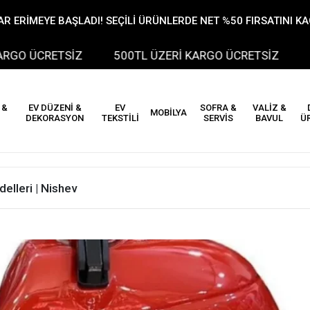
R ERİMEYE BAŞLADI! SEÇİLİ ÜRÜNLERDE NET %50 FIRSATINI K
CRETSİZ
500TL ÜZERİ KARGO ÜCRETSİZ
500T
 &
EV DÜZENİ &
EV
SOFRA &
VALİZ &
MOBİLYA
DEKORASYON
TEKSTİLİ
SERVİS
BAVUL
Ü
elleri | Nishev