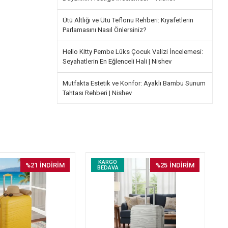
Ütü Altlığı ve Ütü Teflonu Rehberi: Kıyafetlerin
Parlamasını Nasıl Önlersiniz?
Hello Kitty Pembe Lüks Çocuk Valizi İncelemesi:
Seyahatlerin En Eğlenceli Hali | Nishev
Mutfakta Estetik ve Konfor: Ayaklı Bambu Sunum
Tahtası Rehberi | Nishev
KARGO
%21
İNDİRİM
%25
İNDİRİM
BEDAVA