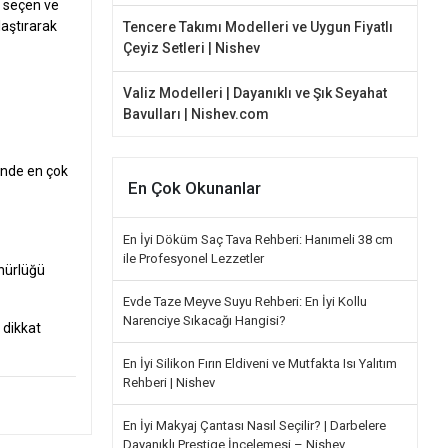
ı seçen ve
laştırarak
Tencere Takımı Modelleri ve Uygun Fiyatlı
Çeyiz Setleri | Nishev
Valiz Modelleri | Dayanıklı ve Şık Seyahat
Bavulları | Nishev.com
rinde en çok
En Çok Okunanlar
En İyi Döküm Saç Tava Rehberi: Hanımeli 38 cm
ile Profesyonel Lezzetler
ünürlüğü
Evde Taze Meyve Suyu Rehberi: En İyi Kollu
Narenciye Sıkacağı Hangisi?
 dikkat
En İyi Silikon Fırın Eldiveni ve Mutfakta Isı Yalıtım
Rehberi | Nishev
En İyi Makyaj Çantası Nasıl Seçilir? | Darbelere
Dayanıklı Prestige İncelemesi – Nishev