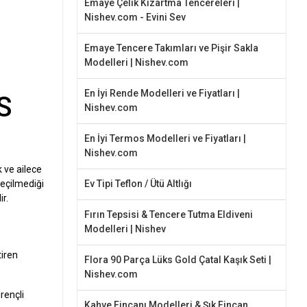
Emaye Çelik Kızartma Tencereleri |
Nishev.com - Evini Sev
Emaye Tencere Takımları ve Pişir Sakla
Modelleri | Nishev.com
En İyi Rende Modelleri ve Fiyatları |
S
Nishev.com
En İyi Termos Modelleri ve Fiyatları |
Nishev.com
k ve ailece
seçilmediği
Ev Tipi Teflon / Ütü Altlığı
ir.
Fırın Tepsisi & Tencere Tutma Eldiveni
Modelleri | Nishev
tiren
Flora 90 Parça Lüks Gold Çatal Kaşık Seti |
Nishev.com
rençli
Kahve Fincanı Modelleri & Şık Fincan