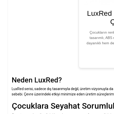
LuxRed 
Ç
Çocukların renk
tasarımlı, ABS
dayanıklı hem de
Neden LuxRed?
LuxRed serisi, sadece dış tasarımıyla değil, üretim vizyonuyla da
sebebi. Çevre üzerindeki etkiyi minimize eden üretim süreçleri
Çocuklara Seyahat Sorumlu