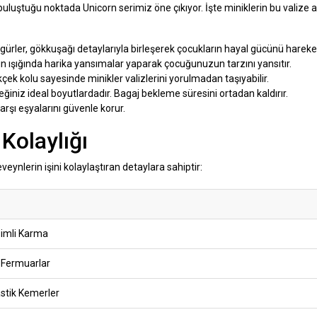
buluştuğu noktada Unicorn serimiz öne çıkıyor. İşte miniklerin bu valize a
igürler, gökkuşağı detaylarıyla birleşerek çocukların hayal gücünü hareket
n ışığında harika yansımalar yaparak çocuğunuzun tarzını yansıtır.
kçek kolu sayesinde minikler valizlerini yorulmadan taşıyabilir.
ğiniz ideal boyutlardadır. Bagaj bekleme süresini ortadan kaldırır.
arşı eşyalarını güvenle korur.
Kolaylığı
ynlerin işini kolaylaştıran detaylara sahiptir:
imli Karma
 Fermuarlar
astik Kemerler