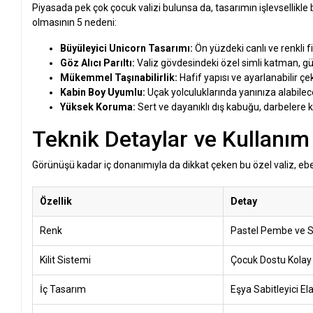
Piyasada pek çok çocuk valizi bulunsa da, tasarımın işlevsellikle 
olmasının 5 nedeni:
Büyüleyici Unicorn Tasarımı:
Ön yüzdeki canlı ve renkli f
Göz Alıcı Parıltı:
Valiz gövdesindeki özel simli katman, gü
Mükemmel Taşınabilirlik:
Hafif yapısı ve ayarlanabilir çe
Kabin Boy Uyumlu:
Uçak yolculuklarında yanınıza alabilece
Yüksek Koruma:
Sert ve dayanıklı dış kabuğu, darbelere k
Teknik Detaylar ve Kullanım 
Görünüşü kadar iç donanımıyla da dikkat çeken bu özel valiz, ebeve
Özellik
Detay
Renk
Pastel Pembe ve S
Kilit Sistemi
Çocuk Dostu Kolay
İç Tasarım
Eşya Sabitleyici El