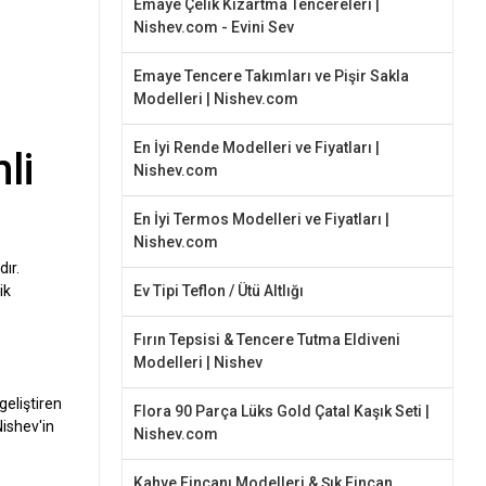
Emaye Çelik Kızartma Tencereleri |
Nishev.com - Evini Sev
Emaye Tencere Takımları ve Pişir Sakla
Modelleri | Nishev.com
En İyi Rende Modelleri ve Fiyatları |
li
Nishev.com
En İyi Termos Modelleri ve Fiyatları |
Nishev.com
ır.
ik
Ev Tipi Teflon / Ütü Altlığı
Fırın Tepsisi & Tencere Tutma Eldiveni
Modelleri | Nishev
geliştiren
Flora 90 Parça Lüks Gold Çatal Kaşık Seti |
Nishev'in
Nishev.com
Kahve Fincanı Modelleri & Şık Fincan