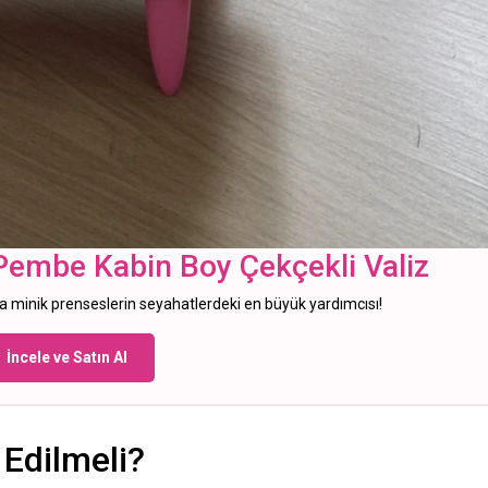
 Pembe Kabin Boy Çekçekli Valiz
la minik prenseslerin seyahatlerdeki en büyük yardımcısı!
İncele ve Satın Al
 Edilmeli?