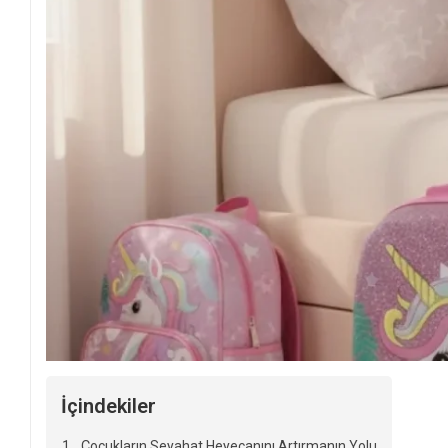
İçindekiler
Çocukların Seyahat Heyecanını Artırmanın Yolu