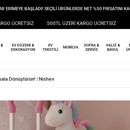
R ERİMEYE BAŞLADI! SEÇİLİ ÜRÜNLERDE NET %50 FIRSATINI K
SİZ
500TL ÜZERİ KARGO ÜCRETSİZ
500TL ÜZ
 &
EV DÜZENİ &
EV
SOFRA &
VALİZ &
MOBİLYA
DEKORASYON
TEKSTİLİ
SERVİS
BAVUL
Ü
sala Dönüştürün! | Nishev