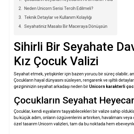
Neden Unicorn Serisi Tercih Edilmeli?
Teknik Detaylar ve Kullanım Kolaylığı
Seyahatiniz Masalsı Bir Maceraya Dönüşsün
Sihirli Bir Seyahate Da
Kız Çocuk Valizi
Seyahat etmek, yetişkinler için bazen yorucu bir süreç olabilir; 
Çocukların hayal dünyasını süsleyen, rengarenk ve ışıltılı detaylarl
gezgininizin seyahat arkadaşı neden bir
Unicorn karakterli çoc
Çocukların Seyahat Heyecan
Çocuklar, kendi eşyalarını taşıyabilecekleri bir valize sahip olduk
bu küçük adım, onların özgüvenlerini artırırken, havalimanı veya o
özel tasarım Unicorn valizleri, tam da bu noktada hem ebeveynle