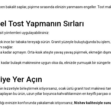
n bakalit saplar, pişirme sırasında elinizin yanmasını engeller. Tost ma
el Tost Yapmanın Sırları
 yöntemleri uygulayabilirsiniz:
ok ince bir tabaka tereyağı sürün. Granit yüzeyle buluştuğunda bu işlem,
ı sağlar.
na kadar açmayın. Orta-kısık ateşte yavaş yavaş pişirmek, ekmeğin dışının ç
kadar bulaşık makinesine uygun olsa da, elinizde yumuşak bir süngerl
iye Yer Açın
in lezzetiyle birleştirmek istiyorsanız, ocak üstü granit tost makinesi ta
yan bu ürün, uzun yıllar boyunca kahvaltılarınızın en keyifli parçası o
ırlığı evinizin konforunda yakalamak istiyorsanız,
Nishev kalitesiyle sun