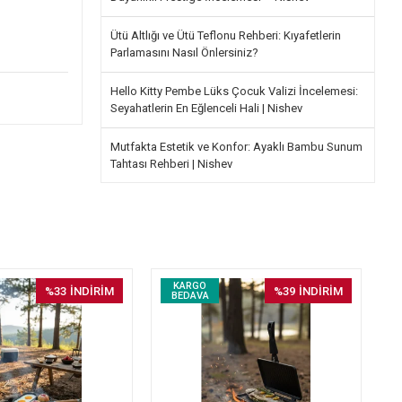
Ütü Altlığı ve Ütü Teflonu Rehberi: Kıyafetlerin
Parlamasını Nasıl Önlersiniz?
Hello Kitty Pembe Lüks Çocuk Valizi İncelemesi:
Seyahatlerin En Eğlenceli Hali | Nishev
Mutfakta Estetik ve Konfor: Ayaklı Bambu Sunum
Tahtası Rehberi | Nishev
KARGO
%33
İNDİRİM
%39
İNDİRİM
BEDAVA