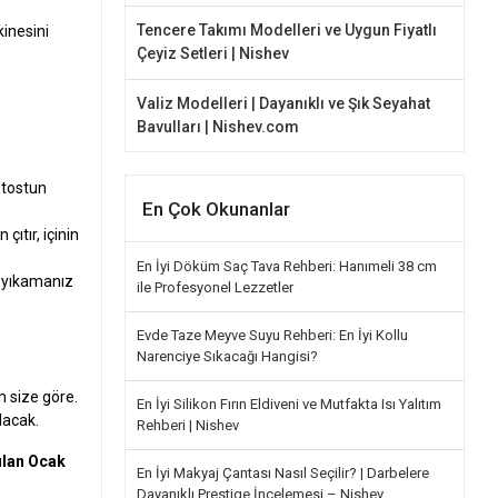
Tencere Takımı Modelleri ve Uygun Fiyatlı
kinesini
Çeyiz Setleri | Nishev
Valiz Modelleri | Dayanıklı ve Şık Seyahat
Bavulları | Nishev.com
 tostun
En Çok Okunanlar
ıtır, içinin
En İyi Döküm Saç Tava Rehberi: Hanımeli 38 cm
e yıkamanız
ile Profesyonel Lezzetler
Evde Taze Meyve Suyu Rehberi: En İyi Kollu
Narenciye Sıkacağı Hangisi?
m size göre.
En İyi Silikon Fırın Eldiveni ve Mutfakta Isı Yalıtım
lacak.
Rehberi | Nishev
ulan Ocak
En İyi Makyaj Çantası Nasıl Seçilir? | Darbelere
Dayanıklı Prestige İncelemesi – Nishev