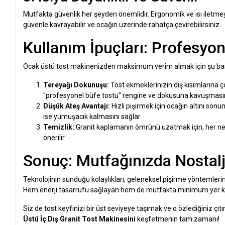
Mutfakta güvenlik her şeyden önemlidir. Ergonomik ve ısı iletmeye
güvenle kavrayabilir ve ocağın üzerinde rahatça çevirebilirsiniz.
Kullanım İpuçları: Profesyon
Ocak üstü tost makinenizden maksimum verim almak için şu basit
Tereyağı Dokunuşu:
Tost ekmeklerinizin dış kısımlarına ç
"profesyonel büfe tostu" rengine ve dokusuna kavuşmasın
Düşük Ateş Avantajı:
Hızlı pişirmek için ocağın altını sonu
ise yumuşacık kalmasını sağlar.
Temizlik:
Granit kaplamanın ömrünü uzatmak için, her ne 
önerilir.
Sonuç: Mutfağınızda Nostalj
Teknolojinin sunduğu kolaylıkları, geleneksel pişirme yöntemlerin
Hem enerji tasarrufu sağlayan hem de mutfakta minimum yer kapla
Siz de tost keyfinizi bir üst seviyeye taşımak ve o özlediğiniz çıt
Üstü İç Dış Granit Tost Makinesini
keşfetmenin tam zamanı!