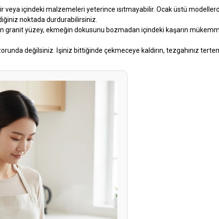
ir veya içindeki malzemeleri yeterince ısıtmayabilir. Ocak üstü modeller
ediğiniz noktada durdurabilirsiniz.
şan granit yüzey, ekmeğin dokusunu bozmadan içindeki kaşarın mükemm
unda değilsiniz. İşiniz bittiğinde çekmeceye kaldırın, tezgahınız tertem