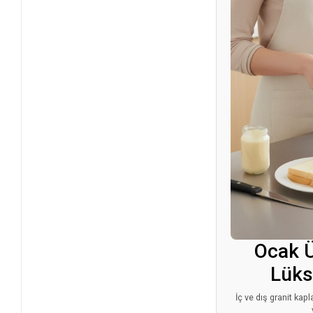
Ocak Ü
Lüks
İç ve dış granit kap