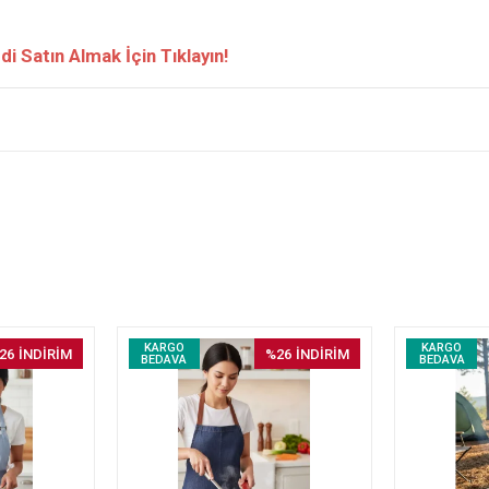
 Satın Almak İçin Tıklayın!
KARGO
KARGO
26
İNDİRİM
%26
İNDİRİM
BEDAVA
BEDAVA