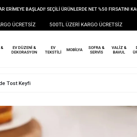
R ERİMEYE BAŞLADI! SEÇİLİ ÜRÜNLERDE NET %50 FIRSATINI K
RETSİZ
500TL ÜZERİ KARGO ÜCRETSİZ
500TL
 &
EV DÜZENİ &
EV
SOFRA &
VALİZ &
MOBİLYA
DEKORASYON
TEKSTİLİ
SERVİS
BAVUL
Ü
de Tost Keyfi