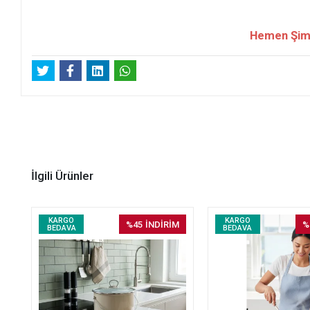
Hemen Şimdi
İlgili Ürünler
KARGO
KARGO
%45
İNDİRİM
%
BEDAVA
BEDAVA